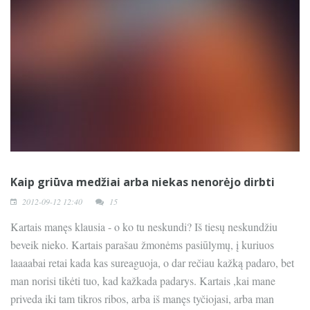
Kaip griūva medžiai arba niekas nenorėjo dirbti
2012-09-12 12:40
15
Kartais manęs klausia - o ko tu neskundi? Iš tiesų neskundžiu
beveik nieko. Kartais parašau žmonėms pasiūlymų, į kuriuos
laaaabai retai kada kas sureaguoja, o dar rečiau kažką padaro, bet
man norisi tikėti tuo, kad kažkada padarys. Kartais ,kai mane
priveda iki tam tikros ribos, arba iš manęs tyčiojasi, arba man