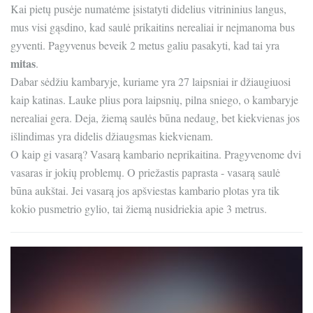
Kai pietų pusėje numatėme įsistatyti didelius vitrininius langus,
mus visi gąsdino, kad saulė prikaitins nerealiai ir neįmanoma bus
gyventi. Pagyvenus beveik 2 metus galiu pasakyti, kad tai yra
mitas
.
Dabar sėdžiu kambaryje, kuriame yra 27 laipsniai ir džiaugiuosi
kaip katinas. Lauke plius pora laipsnių, pilna sniego, o kambaryje
nerealiai gera. Deja, žiemą saulės būna nedaug, bet kiekvienas jos
išlindimas yra didelis džiaugsmas kiekvienam.
O kaip gi vasarą? Vasarą kambario neprikaitina. Pragyvenome dvi
vasaras ir jokių problemų. O priežastis paprasta - vasarą saulė
būna aukštai. Jei vasarą jos apšviestas kambario plotas yra tik
kokio pusmetrio gylio, tai žiemą nusidriekia apie 3 metrus.