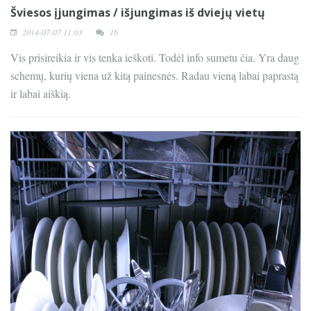
Šviesos įjungimas / išjungimas iš dviejų vietų
2014-07-07 11:03
16
Vis prisireikia ir vis tenka ieškoti. Todėl info sumetu čia. Yra daug
schemų, kurių viena už kitą painesnės. Radau vieną labai paprastą
ir labai aiškią.