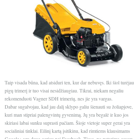
Taip visada būna, kad atsiduri ten, kur dar nebuvęs. Iki šiol turėjau
pigų trimerį ir tuo visai nesidžiaugiau. Tikrai, niekam negaliu
rekomenduoti Vagner SDH trimerių, nes jie yra vargas.
Dabar sugalvojau, kad jau dalį sklypo galiu šienauti su žoliapjove,
kuri man stipriai palengvintų gyvenimą. Jų yra begalė ir kuo jos
skiriasi labai sunku suprasti pačiam. Šioje vietoje super gerai yra
socialiniai tinklai. Eilinį kartą įsitikinu, kad rimtiems klausimams
Google+ yra daug geriau nei Facebook. Tiesa, po patarimą gavau