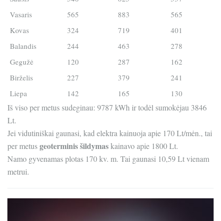
Vasaris
565
883
565
Kovas
324
719
401
Balandis
244
463
278
Gegužė
120
287
162
Birželis
227
379
241
Liepa
142
165
130
Iš viso per metus sudeginau: 9787 kWh ir todėl sumokėjau 3846
Lt.
Jei vidutiniškai gaunasi, kad elektra kainuoja apie 170 Lt/mėn., tai
geoterminis šildymas
per metus
kainavo apie 1800 Lt.
Namo gyvenamas plotas 170 kv. m. Tai gaunasi 10,59 Lt vienam
metrui.