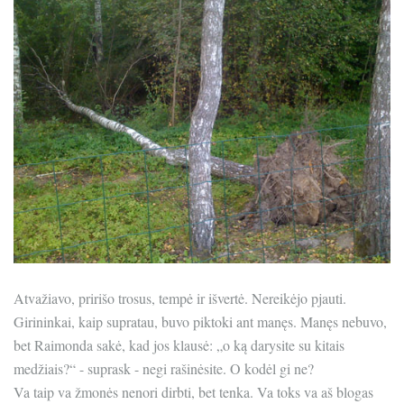
Atvažiavo, pririšo trosus, tempė ir išvertė. Nereikėjo pjauti.
Girininkai, kaip supratau, buvo piktoki ant manęs. Manęs nebuvo,
bet Raimonda sakė, kad jos klausė: „o ką darysite su kitais
medžiais?“ - suprask - negi rašinėsite. O kodėl gi ne?
Va taip va žmonės nenori dirbti, bet tenka. Va toks va aš blogas