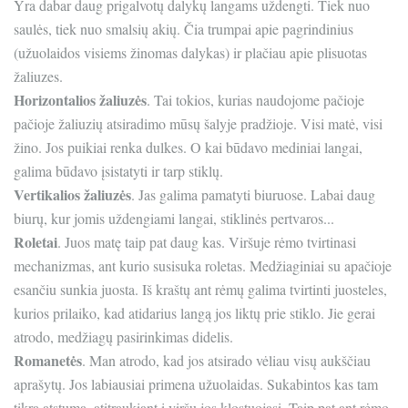
Yra dabar daug prigalvotų dalykų langams uždengti. Tiek nuo
saulės, tiek nuo smalsių akių. Čia trumpai apie pagrindinius
(užuolaidos visiems žinomas dalykas) ir plačiau apie plisuotas
žaliuzes.
Horizontalios žaliuzės
. Tai tokios, kurias naudojome pačioje
pačioje žaliuzių atsiradimo mūsų šalyje pradžioje. Visi matė, visi
žino. Jos puikiai renka dulkes. O kai būdavo mediniai langai,
galima būdavo įsistatyti ir tarp stiklų.
Vertikalios žaliuzės
. Jas galima pamatyti biuruose. Labai daug
biurų, kur jomis uždengiami langai, stiklinės pertvaros...
Roletai
. Juos matę taip pat daug kas. Viršuje rėmo tvirtinasi
mechanizmas, ant kurio susisuka roletas. Medžiaginiai su apačioje
esančiu sunkia juosta. Iš kraštų ant rėmų galima tvirtinti juosteles,
kurios prilaiko, kad atidarius langą jos liktų prie stiklo. Jie gerai
atrodo, medžiagų pasirinkimas didelis.
Romanetės
. Man atrodo, kad jos atsirado vėliau visų aukščiau
aprašytų. Jos labiausiai primena užuolaidas. Sukabintos kas tam
tikrą atstumą, atitraukiant į viršų jos klostuojasi. Taip pat ant rėmo