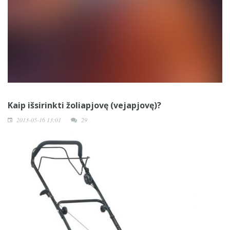
Kaip išsirinkti žoliapjovę (vejapjovę)?
2013-05-16 13:01
29