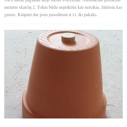
metams skaičių 2. Tokiu būdu neprikišiu kur nereikia, žiūrėsiu kas
gausis. Kitąmet dar pora pasodinsiu ir t.t. iki pakaks.