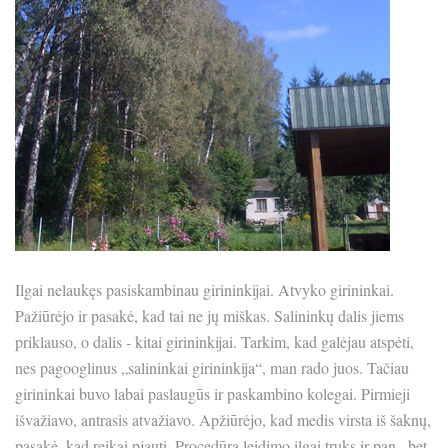
Ilgai nelaukęs pasiskambinau girininkijai. Atvyko girininkai.
Pažiūrėjo ir pasakė, kad tai ne jų miškas. Salininkų dalis jiems
priklauso, o dalis - kitai girininkijai. Tarkim, kad galėjau atspėti,
nes pagooglinus „salininkai girininkija“, man rado juos. Tačiau
girininkai buvo labai paslaugūs ir paskambino kolegai. Pirmieji
išvažiavo, antrasis atvažiavo. Apžiūrėjo, kad medis virsta iš šaknų,
pasakė, kad reikai pjauti. Procedūra leidimo ilgai truks ir pan., bet