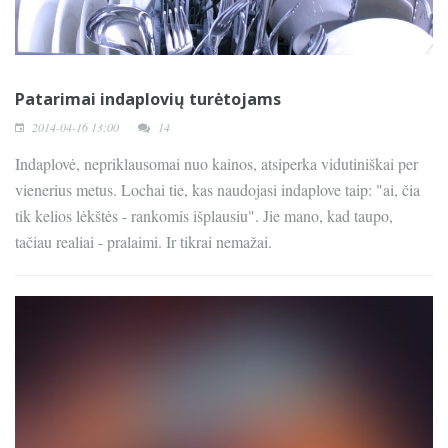
Patarimai indaplovių turėtojams
2014-04-16 13:00
14
Indaplovė, nepriklausomai nuo kainos, atsiperka vidutiniškai per
vienerius metus. Lochai tie, kas naudojasi indaplove taip: "ai, čia
tik kelios lėkštės - rankomis išplausiu". Jie mano, kad taupo,
tačiau realiai - pralaimi. Ir tikrai nemažai.