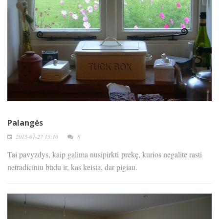
Palangės
2015-01-27 15:10
8
Tai pavyzdys, kaip galima nusipirkti prekę, kurios negalite rasti
netradiciniu būdu ir, kas keista, dar pigiau.