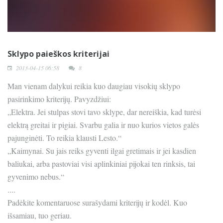
Sklypo paieškos kriterijai
2013-04-15 06:58
8
Man vienam dalykui reikia kuo daugiau visokių sklypo
pasirinkimo kriterijų. Pavyzdžiui:
„Elektra. Jei stulpas stovi tavo sklype, dar nereiškia, kad turėsi
elektrą greitai ir pigiai. Svarbu galia ir nuo kurios vietos galės
pajunginėti. To reikia klausti Lesto.“
„Kaimynai. Su jais reiks gyventi ilgai gretimais ir jei kasdien
baliukai, arba pastoviai visi aplinkiniai pijokai ten rinksis, tai
gyvenimo nebus.“
....
Padėkite komentaruose surašydami kriterijų ir kodėl. Kuo
išsamiau, tuo geriau.