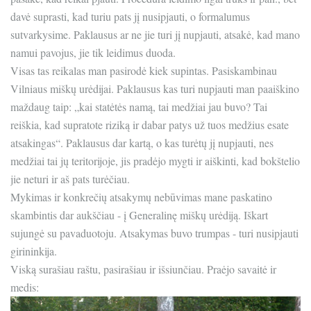
davė suprasti, kad turiu pats jį nusipjauti, o formalumus
sutvarkysime. Paklausus ar ne jie turi jį nupjauti, atsakė, kad mano
namui pavojus, jie tik leidimus duoda.
Visas tas reikalas man pasirodė kiek supintas. Pasiskambinau
Vilniaus miškų urėdijai. Paklausus kas turi nupjauti man paaiškino
maždaug taip: „kai statėtės namą, tai medžiai jau buvo? Tai
reiškia, kad supratote riziką ir dabar patys už tuos medžius esate
atsakingas“. Paklausus dar kartą, o kas turėtų jį nupjauti, nes
medžiai tai jų teritorijoje, jis pradėjo mygti ir aiškinti, kad bokštelio
jie neturi ir aš pats turėčiau.
Mykimas ir konkrečių atsakymų nebūvimas mane paskatino
skambintis dar aukščiau - į Generalinę miškų urėdiją. Iškart
sujungė su pavaduotoju. Atsakymas buvo trumpas - turi nusipjauti
girininkija.
Viską surašiau raštu, pasirašiau ir išsiunčiau. Praėjo savaitė ir
medis: