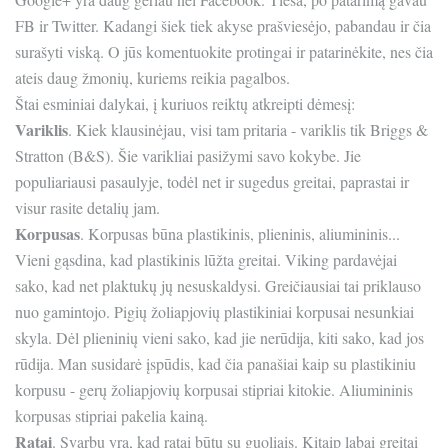
FB ir Twitter. Kadangi šiek tiek akyse prašviesėjo, pabandau ir čia
surašyti viską. O jūs komentuokite protingai ir patarinėkite, nes čia
ateis daug žmonių, kuriems reikia pagalbos.
Štai esminiai dalykai, į kuriuos reiktų atkreipti dėmesį:
Variklis
. Kiek klausinėjau, visi tam pritaria - variklis tik Briggs &
Stratton (B&S). Šie varikliai pasižymi savo kokybe. Jie
populiariausi pasaulyje, todėl net ir sugedus greitai, paprastai ir
visur rasite detalių jam.
Korpusas
. Korpusas būna plastikinis, plieninis, aliumininis...
Vieni gąsdina, kad plastikinis lūžta greitai. Viking pardavėjai
sako, kad net plaktukų jų nesuskaldysi. Greičiausiai tai priklauso
nuo gamintojo. Pigių žoliapjovių plastikiniai korpusai nesunkiai
skyla. Dėl plieninių vieni sako, kad jie nerūdija, kiti sako, kad jos
rūdija. Man susidarė įspūdis, kad čia panašiai kaip su plastikiniu
korpusu - gerų žoliapjovių korpusai stipriai kitokie. Aliumininis
korpusas stipriai pakelia kainą.
Ratai
. Svarbu yra, kad ratai būtų su guoliais. Kitaip labai greitai