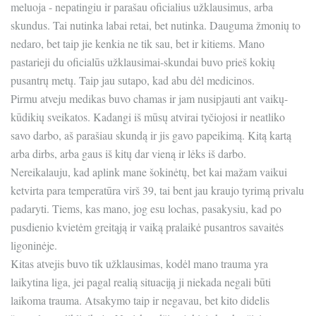
meluoja - nepatingiu ir parašau oficialius užklausimus, arba
skundus. Tai nutinka labai retai, bet nutinka. Dauguma žmonių to
nedaro, bet taip jie kenkia ne tik sau, bet ir kitiems. Mano
pastarieji du oficialūs užklausimai-skundai buvo prieš kokių
pusantrų metų. Taip jau sutapo, kad abu dėl medicinos.
Pirmu atveju medikas buvo chamas ir jam nusipjauti ant vaikų-
kūdikių sveikatos. Kadangi iš mūsų atvirai tyčiojosi ir neatliko
savo darbo, aš parašiau skundą ir jis gavo papeikimą. Kitą kartą
arba dirbs, arba gaus iš kitų dar vieną ir lėks iš darbo.
Nereikalauju, kad aplink mane šokinėtų, bet kai mažam vaikui
ketvirta para temperatūra virš 39, tai bent jau kraujo tyrimą privalu
padaryti. Tiems, kas mano, jog esu lochas, pasakysiu, kad po
pusdienio kvietėm greitąją ir vaiką pralaikė pusantros savaitės
ligoninėje.
Kitas atvejis buvo tik užklausimas, kodėl mano trauma yra
laikytina liga, jei pagal realią situaciją ji niekada negali būti
laikoma trauma. Atsakymo taip ir negavau, bet kito didelis