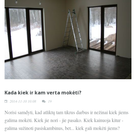
Kada kiek ir kam verta mokėti?
2014-11-10 10:08
19
Norisi samdyti, kad atliktų tam tikrus darbus ir nežinai kiek jiems
galima mokėti. Kiek jie nori - jie pasako. Kiek kainuoja kitur -
galima sužinoti pasiskambinus, bet... kiek gali mokėti jiems?