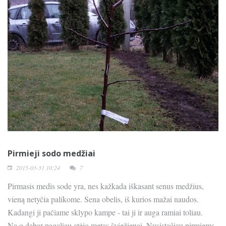
Pirmieji sodo medžiai
2015-03-31 10:24
7
Pirmasis medis sode yra, nes kažkada iškasant senus medžius,
vieną netyčia palikome. Sena obelis, iš kurios mažai naudos.
Kadangi ji pačiame sklypo kampe - tai ji ir auga ramiai toliau.
Na o dabar pagaliau atėjo metas šviežienai. Nusistačiau pirmiems