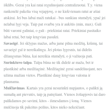
išklibs. Gerai yra kai ratai reguliuojami centralizuotai. T.y. viena
rankenėlė pakelia visą vejapjovę, o ne kiekvienam ratui ar ašiai
atskirai. Jei bus labai maži ratukai - bus sunkiau stumdyti, ypač jei
nelabai lygi veja. Taip pat svarbu yra ir aukštis (min, max). Gali
būti varomi galiniai, o gali - priekiniai ratai. Priekiniai pasitaiko
labai retai, bet taip lengviau pasukti.
Savaeigė
. Jei sklypas mažas, arba jame pilna medžių, krūmų, tai
savaeigė gal ir nereikalinga. Jei plotas lygesnis, tai didelis
džiaugsmas būna, kai nereikia stumdyti, o ji važiuoja pati.
Surinktuvo talpa
. Talpa būna ne tik didelė ar maža, bet ir
plastikinė arba medžiaginė. Medžiaginė gerai sandėliuojant, nes
užima mažiau vietos. Plastikinė daug lengviau valoma ir
plaunama.
Mulčiavimas
. Kartais yra gerai nesurinkti nupjautos, o palikti ją
sumaltą ant pievutės, taip ją patręšiant. Vienos žoliapjovės tai daro
palikdamos po savimi, kitos - išmesdamos į šoną. Vienos
mulčiuoja tik pakeitus peilius, kitos nieko nekeičiant.