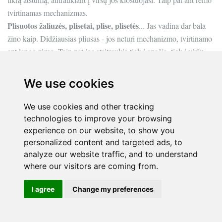
tvirtinamas mechanizmas.
Plisuotos žaliuzės, plisetai, plise, plisetės
... Jas vadina dar bala
žino kaip. Didžiausias pliusas - jos neturi mechanizmo, tvirtinamo
ant lango rėmo. Taip pat jos atsitraukia tiek į apačią, tiek į viršų.
Štai kaip dabar atrodo mūsų dideli langai, jas užtraukus:
We use cookies
We use cookies and other tracking
technologies to improve your browsing
experience on our website, to show you
personalized content and targeted ads, to
analyze our website traffic, and to understand
where our visitors are coming from.
I agree
Change my preferences