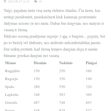
2012-08-17 14:33
43
Taigi, pagaliau turiu visų metų elektros išlaidas. Čia tiems, kas
netingi pasidomėti, pasiskaičiuoti kiek kainuoja geoterminis
šildymas sezono (ir ne) metu. Dabar bus lengviau, nes matysis ir
vasarą ir žiemą.
Šildymo sezoną pradėjome rugsėjo 1-ąją, o baigėm... gegužę, bet
po to birželį vėl šildėmės, nes atsibodo nekomfortabiliai jaustis.
Dar reiktų įvertinti, kad žiemą lempos daugiau dega ir namie
būname gerokai daugiau nei vasarą.
Mėnuo
Dieninis
Naktinis
Pinigai
Rugpjūtis
150
250
160
Rugsėjis
150
350
190
Spalis
280
550
320
Lapkritis
348
583
369
Gruodis
487
748
493
Sausis
548
825
537