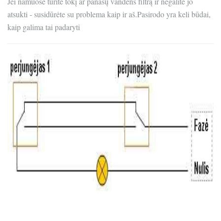
Jei namuose turite tokį ar panašų vandens filtrą ir negalite jo
atsukti - susidūrėte su problema kaip ir aš.Pasirodo yra keli būdai,
kaip galima tai padaryti