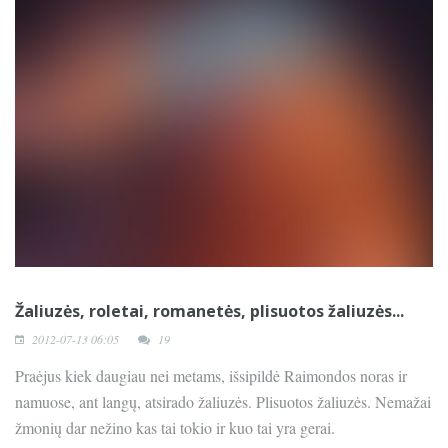
Žaliuzės, roletai, romanetės, plisuotos žaliuzės...
2012-07-13 06:05
19
Praėjus kiek daugiau nei metams, išsipildė Raimondos noras ir
namuose, ant langų, atsirado žaliuzės. Plisuotos žaliuzės. Nemažai
žmonių dar nežino kas tai tokio ir kuo tai yra gerai.