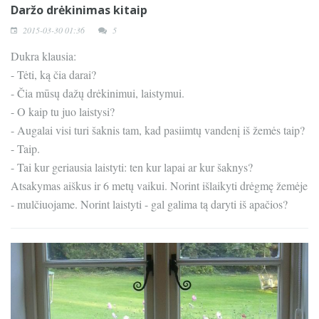
Daržo drėkinimas kitaip
2015-03-30 01:36
5
Dukra klausia:
- Tėti, ką čia darai?
- Čia mūsų dažų drėkinimui, laistymui.
- O kaip tu juo laistysi?
- Augalai visi turi šaknis tam, kad pasiimtų vandenį iš žemės taip?
- Taip.
- Tai kur geriausia laistyti: ten kur lapai ar kur šaknys?
Atsakymas aiškus ir 6 metų vaikui. Norint išlaikyti drėgmę žemėje
- mulčiuojame. Norint laistyti - gal galima tą daryti iš apačios?