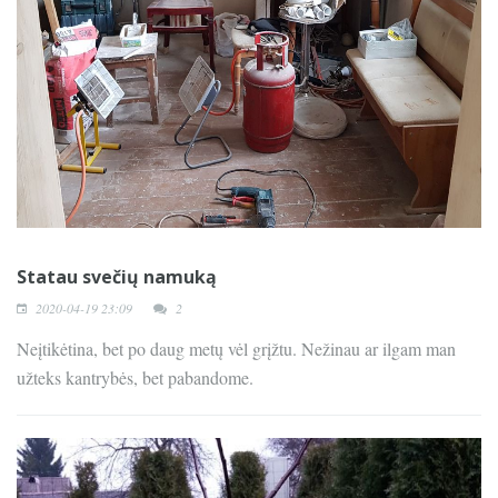
Statau svečių namuką
2020-04-19 23:09
2
Neįtikėtina, bet po daug metų vėl grįžtu. Nežinau ar ilgam man
užteks kantrybės, bet pabandome.