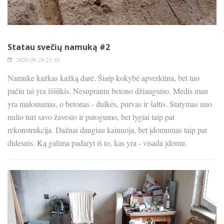
Statau svečių namuką #2
2020-08-29 23:30
Namuke kažkas kažką darė. Šiaip kokybė apverktina, bet tuo
pačiu tai yra iššūkis. Nesuprantu betono džiaugsmo. Medis man
yra malonumas, o betonas - dulkės, purvas ir šaltis. Statymas nuo
nulio turi savo žavesio ir patogumo, bet lygiai taip pat
rekonstrukcija. Dažnai daugiau kainuoja, bet įdomumas taip pat
didesnis. Ką galima padaryt iš to, kas yra - visada įdomu.