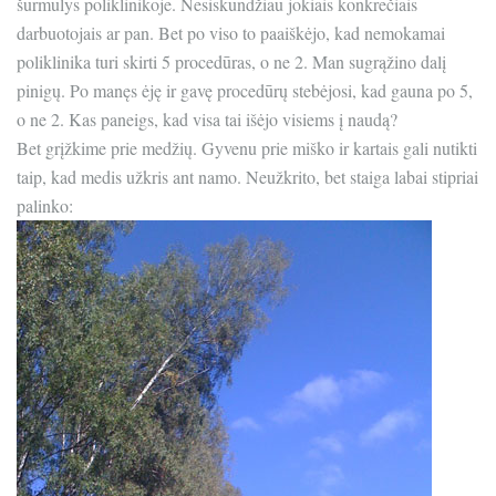
šurmulys poliklinikoje. Nesiskundžiau jokiais konkrečiais
darbuotojais ar pan. Bet po viso to paaiškėjo, kad nemokamai
poliklinika turi skirti 5 procedūras, o ne 2. Man sugrąžino dalį
pinigų. Po manęs ėję ir gavę procedūrų stebėjosi, kad gauna po 5,
o ne 2. Kas paneigs, kad visa tai išėjo visiems į naudą?
Bet grįžkime prie medžių. Gyvenu prie miško ir kartais gali nutikti
taip, kad medis užkris ant namo. Neužkrito, bet staiga labai stipriai
palinko: