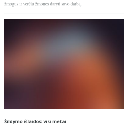
žmogus ir verčiu žmones daryti savo darbą.
Šildymo išlaidos: visi metai