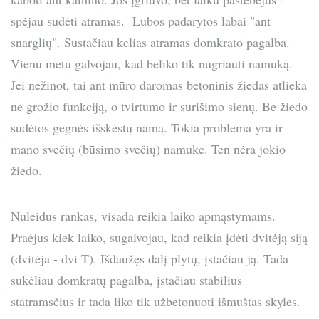
spėjau sudėti atramas. Lubos padarytos labai "ant
snarglių". Sustačiau kelias atramas domkrato pagalba.
Vienu metu galvojau, kad beliko tik nugriauti namuką.
Jei nežinot, tai ant mūro daromas betoninis žiedas atlieka
ne grožio funkciją, o tvirtumo ir surišimo sienų. Be žiedo
sudėtos gegnės išskėstų namą. Tokia problema yra ir
mano svečių (būsimo svečių) namuke. Ten nėra jokio
žiedo.
Nuleidus rankas, visada reikia laiko apmąstymams.
Praėjus kiek laiko, sugalvojau, kad reikia įdėti dvitėją siją
(dvitėja - dvi T). Išdaužęs dalį plytų, įstačiau ją. Tada
sukėliau domkratų pagalba, įstačiau stabilius
statramsčius ir tada liko tik užbetonuoti išmuštas skyles.