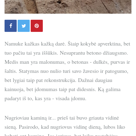
Namuke kažkas kažką darė. Šiaip kokybė apverktina, bet
tuo pačiu tai yra iššūkis. Nesuprantu betono džiaugsmo.
Medis man yra malonumas, o betonas - dulkės, purvas ir
šaltis. Statymas nuo nulio turi savo žavesio ir patogumo,
bet lygiai taip pat rekonstrukcija. Dažnai daugiau
kainuoja, bet įdomumas taip pat didesnis. Ką galima
padaryt iš to, kas yra - visada įdomu.
Nugrioviau kaminą ir... prieš tai buvo griauta vidinė
sieną. Pasirodo, kad nugriovus vidinę dieną, lubos liko
kaboti ant kamino. Jos įgriuvo, bet laiku pastebėjus -