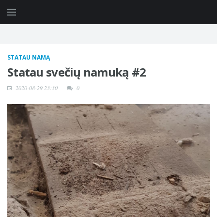
STATAU NAMĄ
Statau svečių namuką #2
2020-08-29 23:30
0