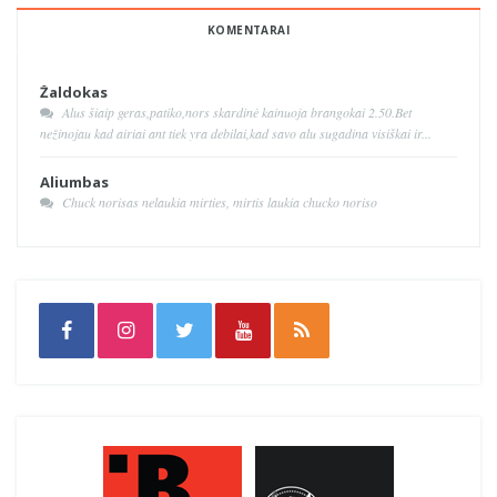
KOMENTARAI
Žaldokas
Alus šiaip geras,patiko,nors skardinė kainuoja brangokai 2.50.Bet
nežinojau kad airiai ant tiek yra debilai,kad savo alu sugadina visiškai ir...
Aliumbas
Chuck norisas nelaukia mirties, mirtis laukia chucko noriso