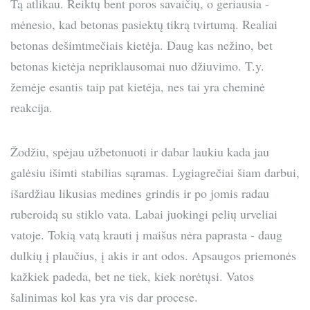
Tą atlikau. Reiktų bent poros savaičių, o geriausia -
mėnesio, kad betonas pasiektų tikrą tvirtumą. Realiai
betonas dešimtmečiais kietėja. Daug kas nežino, bet
betonas kietėja nepriklausomai nuo džiuvimo. T.y.
žemėje esantis taip pat kietėja, nes tai yra cheminė
reakcija.
Žodžiu, spėjau užbetonuoti ir dabar laukiu kada jau
galėsiu išimti stabilias sąramas. Lygiagrečiai šiam darbui,
išardžiau likusias medines grindis ir po jomis radau
ruberoidą su stiklo vata. Labai juokingi pelių urveliai
vatoje. Tokią vatą krauti į maišus nėra paprasta - daug
dulkių į plaučius, į akis ir ant odos. Apsaugos priemonės
kažkiek padeda, bet ne tiek, kiek norėtųsi. Vatos
šalinimas kol kas yra vis dar procese.