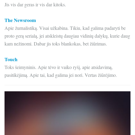
Jis vis dar geras ir vis dar kitoks.
The Newsroom
Apie žurnalistiką. Visai užkabina. Tikiu, kad galima padaryti be
proto gerą serialą, jei atskleistų daugiau vidinių dalykų, kurie daug
kam nežinomi. Dabar jis toks blankokas, bet žiūrimas.
Touch
Toks šeimyninis. Apie tėvo ir vaiko ryšį, apie atsidavimą,
pasitikėjimą. Apie tai, kad galima jei nori. Vertas žiūrėjimo.