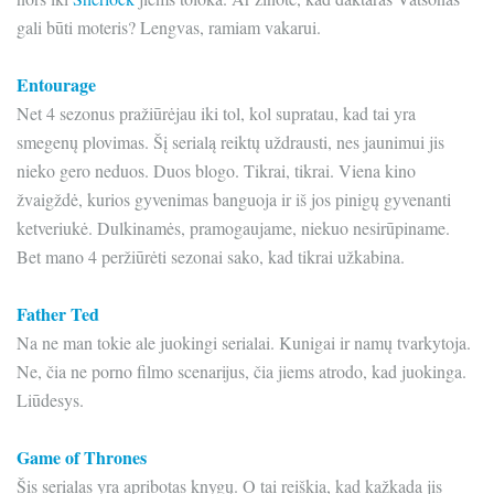
gali būti moteris? Lengvas, ramiam vakarui.
Entourage
Net 4 sezonus pražiūrėjau iki tol, kol supratau, kad tai yra
smegenų plovimas. Šį serialą reiktų uždrausti, nes jaunimui jis
nieko gero neduos. Duos blogo. Tikrai, tikrai. Viena kino
žvaigždė, kurios gyvenimas banguoja ir iš jos pinigų gyvenanti
ketveriukė. Dulkinamės, pramogaujame, niekuo nesirūpiname.
Bet mano 4 peržiūrėti sezonai sako, kad tikrai užkabina.
Father Ted
Na ne man tokie ale juokingi serialai. Kunigai ir namų tvarkytoja.
Ne, čia ne porno filmo scenarijus, čia jiems atrodo, kad juokinga.
Liūdesys.
Game of Thrones
Šis serialas yra apribotas knygų. O tai reiškia, kad kažkada jis