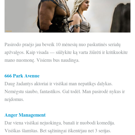
Pasirodo praėjo jau beveik 10 mėnesių nuo paskutinės serialų
apžvalgos. Kaip visada — siūlykite ką varta žiūrėti ir kritikuokite
mano nuomonę. Visiems bus naudinga.
666 Park Avenue
Daug žadantys aktoriai ir visiškai man nepatikęs dalykas.
Nemėgstu siaubo, fantastikos. Gal todėl. Man pasirodė nykus ir
neįdomus.
Anger Management
Dar viena visiškai nejuokinga, banali ir nuobodi komedija.
Visiškas šlamštas. Bet sąžiningai iškentėjau net 3 serijas.