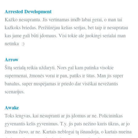
Arrested Development
Kažko nesuprantu. Jis vertinamas imdb labai gerai, o man tai
kažkoks briedas. Peržiūrėjau kelias serijas, bet taip ir nesupratau
kas jame gali būti įdomaus. Visi tokie ale juokingi serialai man
netinka :)
Arrow
Šitą serialą reikia uždaryti. Nors gal kam patinka visokie
supermenai, žmonės vorai ir pan, patiks ir šitas. Man jis super
banalus, super nuspėjamas ir priedo dar visiškai nevežantis
scenarijus.
Awake
Toks lengvas, kai nesupranti ar jis įdomus ar ne. Policininkas
gyvenantis kelis gyvenimus. T.y. jis pats nežino kuris tikras, ar jo
žmona žuvo, ar ne. Kartais neblogai tą išnaudoja, o kartais nueina