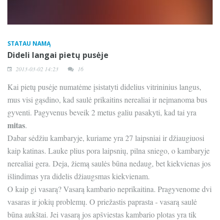
STATAU NAMĄ
Dideli langai pietų pusėje
2013-03-02 14:23
16
Kai pietų pusėje numatėme įsistatyti didelius vitrininius langus,
mus visi gąsdino, kad saulė prikaitins nerealiai ir neįmanoma bus
gyventi. Pagyvenus beveik 2 metus galiu pasakyti, kad tai yra
mitas
.
Dabar sėdžiu kambaryje, kuriame yra 27 laipsniai ir džiaugiuosi
kaip katinas. Lauke plius pora laipsnių, pilna sniego, o kambaryje
nerealiai gera. Deja, žiemą saulės būna nedaug, bet kiekvienas jos
išlindimas yra didelis džiaugsmas kiekvienam.
O kaip gi vasarą? Vasarą kambario neprikaitina. Pragyvenome dvi
vasaras ir jokių problemų. O priežastis paprasta - vasarą saulė
būna aukštai. Jei vasarą jos apšviestas kambario plotas yra tik