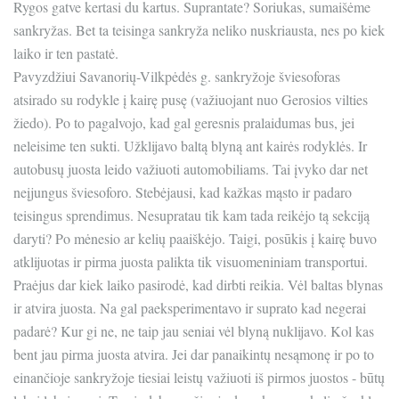
Rygos gatve kertasi du kartus. Suprantate? Soriukas, sumaišėme
sankryžas. Bet ta teisinga sankryža neliko nuskriausta, nes po kiek
laiko ir ten pastatė.
Pavyzdžiui Savanorių-Vilkpėdės g. sankryžoje šviesoforas
atsirado su rodykle į kairę pusę (važiuojant nuo Gerosios vilties
žiedo). Po to pagalvojo, kad gal geresnis pralaidumas bus, jei
neleisime ten sukti. Užklijavo baltą blyną ant kairės rodyklės. Ir
autobusų juosta leido važiuoti automobiliams. Tai įvyko dar net
neįjungus šviesoforo. Stebėjausi, kad kažkas mąsto ir padaro
teisingus sprendimus. Nesupratau tik kam tada reikėjo tą sekciją
daryti? Po mėnesio ar kelių paaiškėjo. Taigi, posūkis į kairę buvo
atklijuotas ir pirma juosta palikta tik visuomeniniam transportui.
Praėjus dar kiek laiko pasirodė, kad dirbti reikia. Vėl baltas blynas
ir atvira juosta. Na gal paeksperimentavo ir suprato kad negerai
padarė? Kur gi ne, ne taip jau seniai vėl blyną nuklijavo. Kol kas
bent jau pirma juosta atvira. Jei dar panaikintų nesąmonę ir po to
einančioje sankryžoje tiesiai leistų važiuoti iš pirmos juostos - būtų