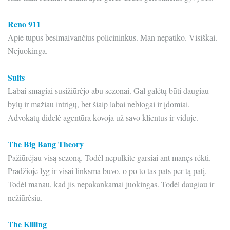
Reno 911
Apie tūpus besimaivančius policininkus. Man nepatiko. Visiškai.
Nejuokinga.
Suits
Labai smagiai susižiūrėjo abu sezonai. Gal galėtų būti daugiau
bylų ir mažiau intrigų, bet šiaip labai neblogai ir įdomiai.
Advokatų didelė agentūra kovoja už savo klientus ir viduje.
The Big Bang Theory
Pažiūrėjau visą sezoną. Todėl nepulkite garsiai ant manęs rėkti.
Pradžioje lyg ir visai linksma buvo, o po to tas pats per tą patį.
Todėl manau, kad jis nepakankamai juokingas. Todėl daugiau ir
nežiūrėsiu.
The Killing