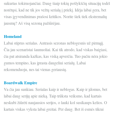
sukurtas šokiruojančiai. Daug šiaip tokių pošlykščių situacijų todėl
norėtųsi, kad ne tik jos vežtų serialą į priekį. Idėja labai gera, bet
visas įgyvendinimas prašosi kritikos. Norite šiek tiek ekstremalių
jausmų? Aš visą sezoną pažiūrėjau.
Homeland
Labai stiprus serialas. Antrasis sezonas neblogesnis už pirmąjį.
Čia jau scenaristai šaunuoliai. Kai tik atrodo, kad viskas baigiasi,
čia pat atsiranda kažkas, kas viską apverčia. Tuo pačiu nėra jokio
gumos tempino, kas įprasta daugeliui serialų. Labai
rekomenduoju, nes tai vienas geriausių.
Boardwalk Empire
Va čia jau sunkiau. Serialas kaip ir neblogas. Kaip ir įdomus, bet
labai daug serijų apie nieką. Taip trūksta veiksmo, kad kartais
neskubi žiūrėti naujausios serijos, o lauki kol susikaups kelios. O
kartais viskas vyksta labai greitai. Per daug. Bet iš esmės tikrai