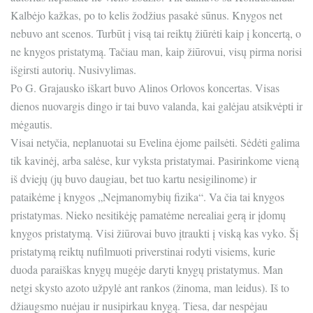
Kalbėjo kažkas, po to kelis žodžius pasakė sūnus. Knygos net
nebuvo ant scenos. Turbūt į visą tai reiktų žiūrėti kaip į koncertą, o
ne knygos pristatymą. Tačiau man, kaip žiūrovui, visų pirma norisi
išgirsti autorių. Nusivylimas.
Po G. Grajausko iškart buvo Alinos Orlovos koncertas. Visas
dienos nuovargis dingo ir tai buvo valanda, kai galėjau atsikvėpti ir
mėgautis.
Visai netyčia, neplanuotai su Evelina ėjome pailsėti. Sėdėti galima
tik kavinėj, arba salėse, kur vyksta pristatymai. Pasirinkome vieną
iš dviejų (jų buvo daugiau, bet tuo kartu nesigilinome) ir
pataikėme į knygos „Neįmanomybių fizika“. Va čia tai knygos
pristatymas. Nieko nesitikėję pamatėme nerealiai gerą ir įdomų
knygos pristatymą. Visi žiūrovai buvo įtraukti į viską kas vyko. Šį
pristatymą reiktų nufilmuoti priverstinai rodyti visiems, kurie
duoda paraiškas knygų mugėje daryti knygų pristatymus. Man
netgi skysto azoto užpylė ant rankos (žinoma, man leidus). Iš to
džiaugsmo nuėjau ir nusipirkau knygą. Tiesa, dar nespėjau