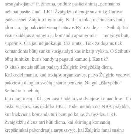
nesugalvojame“ ir, žinoma, pridūrė pasiteisinimą „permainos
nelabai pasiteisina“. LKL Žvaigdžių dienoje susirinkę žiūrovai
galės stebėti Žalgirio treniruotę. Kad jau tokią mačiusiems būtų
įdomiau, į ją pakvietė vieną Lietuvos Ryto žaidėją — Seibutį. Jei
visus žaidėjus aprengtų jų komandų aprangomis — renginys būtų
superinis. Čia jau ne juokauju. Čia rimtai. Tiek žaidėjams tiek
komandoms būtų sunku susigaudyti kas ir kaip vyksta. O Seibutis
būtų šuniuku, kuris bandytų pagauti kamuolį. Kas už?
O kitais metais siūlau padaryti Žalgirio žvaigždžių dieną.
Kažkodėl manau, kad tokią suorganizavus, patys Žalgirio vadovai
pakviestų daugiau svečių į starto penketą. Na gal „iškrypėlio“
Seibučio ir nebūtų.
Jau daug metų LKL geriausi žaidėjai yra dviejose komandose. Tai
aišku visiems, kas nedirba LKL. Todėl netinka čia NBA praktika,
kur kiekviena komanda turi bent po kelias žvaigždes. LKL
Žvaigždžių diena turi būti diena, kai skirtingų komandų
krepšininkai pabendrauja tarpusavyje, kai Žalgirio fanai susino