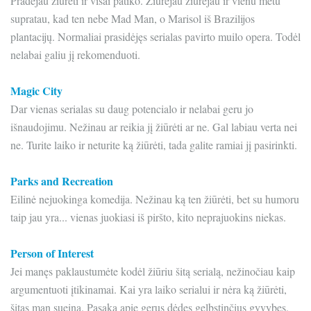
Pradėjau žiūrėti ir visai patiko. Žiūrėjau žiūrėjau ir vienu metu
supratau, kad ten nebe Mad Man, o Marisol iš Brazilijos
plantacijų. Normaliai prasidėjęs serialas pavirto muilo opera. Todėl
nelabai galiu jį rekomenduoti.
Magic City
Dar vienas serialas su daug potencialo ir nelabai geru jo
išnaudojimu. Nežinau ar reikia jį žiūrėti ar ne. Gal labiau verta nei
ne. Turite laiko ir neturite ką žiūrėti, tada galite ramiai jį pasirinkti.
Parks and Recreation
Eilinė nejuokinga komedija. Nežinau ką ten žiūrėti, bet su humoru
taip jau yra... vienas juokiasi iš piršto, kito neprajuokins niekas.
Person of Interest
Jei manęs paklaustumėte kodėl žiūriu šitą serialą, nežinočiau kaip
argumentuoti įtikinamai. Kai yra laiko serialui ir nėra ką žiūrėti,
šitas man sueina. Pasaka apie gerus dėdes gelbstinčius gyvybes.