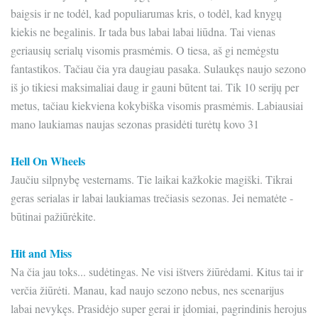
baigsis ir ne todėl, kad populiarumas kris, o todėl, kad knygų
kiekis ne begalinis. Ir tada bus labai labai liūdna. Tai vienas
geriausių serialų visomis prasmėmis. O tiesa, aš gi nemėgstu
fantastikos. Tačiau čia yra daugiau pasaka. Sulaukęs naujo sezono
iš jo tikiesi maksimaliai daug ir gauni būtent tai. Tik 10 serijų per
metus, tačiau kiekviena kokybiška visomis prasmėmis. Labiausiai
mano laukiamas naujas sezonas prasidėti turėtų kovo 31
Hell On Wheels
Jaučiu silpnybę vesternams. Tie laikai kažkokie magiški. Tikrai
geras serialas ir labai laukiamas trečiasis sezonas. Jei nematėte -
būtinai pažiūrėkite.
Hit and Miss
Na čia jau toks... sudėtingas. Ne visi ištvers žiūrėdami. Kitus tai ir
verčia žiūrėti. Manau, kad naujo sezono nebus, nes scenarijus
labai nevykęs. Prasidėjo super gerai ir įdomiai, pagrindinis herojus