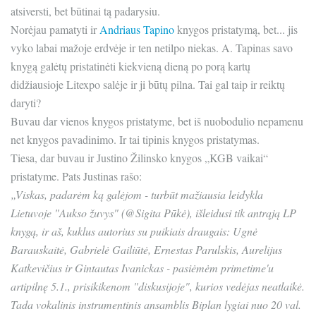
atsiversti, bet būtinai tą padarysiu.
Norėjau pamatyti ir
Andriaus Tapino
knygos pristatymą, bet... jis
vyko labai mažoje erdvėje ir ten netilpo niekas. A. Tapinas savo
knygą galėtų pristatinėti kiekvieną dieną po porą kartų
didžiausioje Litexpo salėje ir ji būtų pilna. Tai gal taip ir reiktų
daryti?
Buvau dar vienos knygos pristatyme, bet iš nuobodulio nepamenu
net knygos pavadinimo. Ir tai tipinis knygos pristatymas.
Tiesa, dar buvau ir Justino Žilinsko knygos „KGB vaikai“
pristatyme. Pats Justinas rašo:
„Viskas, padarėm ką galėjom - turbūt mažiausia leidykla
Lietuvoje "Aukso žuvys" (@Sigita Pūkė), išleidusi tik antrąją LP
knygą, ir aš, kuklus autorius su puikiais draugais: Ugnė
Barauskaitė, Gabrielė Gailiūtė, Ernestas Parulskis, Aurelijus
Katkevičius ir Gintautas Ivanickas - pasiėmėm primetime'u
artipilnę 5.1., prisikikenom "diskusijoje", kurios vedėjas neatlaikė.
Tada vokalinis instrumentinis ansamblis Biplan lygiai nuo 20 val.