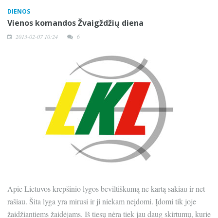
DIENOS
Vienos komandos Žvaigždžių diena
2013-02-07 10:24
6
Apie Lietuvos krepšinio lygos beviltiškumą ne kartą sakiau ir net
rašiau. Šita lyga yra mirusi ir ji niekam neįdomi. Įdomi tik joje
žaidžiantiems žaidėjams. Iš tiesų nėra tiek jau daug skirtumų, kurie