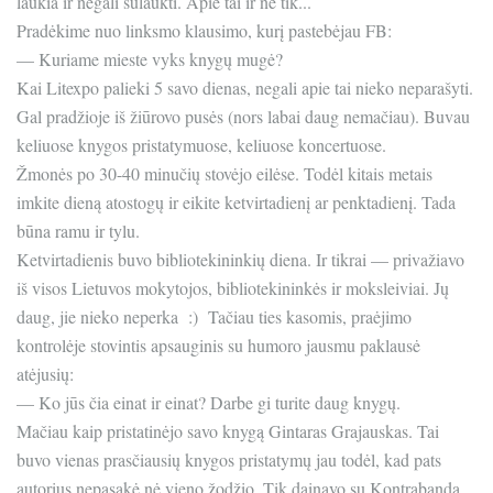
laukia ir negali sulaukti. Apie tai ir ne tik...
Pradėkime nuo linksmo klausimo, kurį pastebėjau FB:
— Kuriame mieste vyks knygų mugė?
Kai Litexpo palieki 5 savo dienas, negali apie tai nieko neparašyti.
Gal pradžioje iš žiūrovo pusės (nors labai daug nemačiau). Buvau
keliuose knygos pristatymuose, keliuose koncertuose.
Žmonės po 30-40 minučių stovėjo eilėse. Todėl kitais metais
imkite dieną atostogų ir eikite ketvirtadienį ar penktadienį. Tada
būna ramu ir tylu.
Ketvirtadienis buvo bibliotekininkių diena. Ir tikrai — privažiavo
iš visos Lietuvos mokytojos, bibliotekininkės ir moksleiviai. Jų
daug, jie nieko neperka :) Tačiau ties kasomis, praėjimo
kontrolėje stovintis apsauginis su humoro jausmu paklausė
atėjusių:
— Ko jūs čia einat ir einat? Darbe gi turite daug knygų.
Mačiau kaip pristatinėjo savo knygą Gintaras Grajauskas. Tai
buvo vienas prasčiausių knygos pristatymų jau todėl, kad pats
autorius nepasakė nė vieno žodžio. Tik dainavo su Kontrabanda.