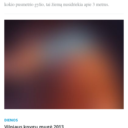
kokio pusmetrio gylio, tai žiemą nusidriekia apie 3 metrus.
DIENOS
Vilniaus knygų mugė 2013