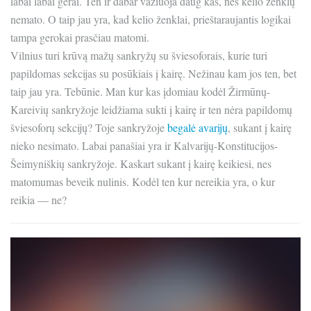
labai labai gerai. Ten ir dabar važiuoja daug kas, nes kelio ženklų
nemato. O taip jau yra, kad kelio ženklai, prieštaraujantis logikai
tampa gerokai prasčiau matomi.
Vilnius turi krūvą mažų sankryžų su šviesoforais, kurie turi
papildomas sekcijas su posūkiais į kairę. Nežinau kam jos ten, bet
taip jau yra. Tebūnie. Man kur kas įdomiau kodėl Žirmūnų-
Kareivių sankryžoje leidžiama sukti į kairę ir ten nėra papildomų
šviesoforų sekcijų? Toje sankryžoje
begalė avarijų
, sukant į kairę
nieko nesimato. Labai panašiai yra ir Kalvarijų-Konstitucijos-
Šeimyniškių sankryžoje. Kaskart sukant į kairę keikiesi, nes
matomumas beveik nulinis. Kodėl ten kur nereikia yra, o kur
reikia — ne?