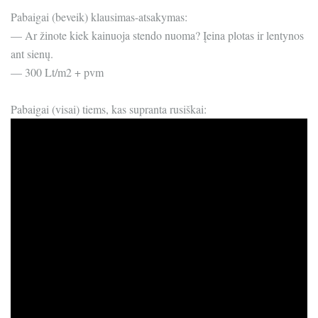
Pabaigai (beveik) klausimas-atsakymas:
— Ar žinote kiek kainuoja stendo nuoma? Įeina plotas ir lentynos
ant sienų.
— 300 Lt/m2 + pvm
Pabaigai (visai) tiems, kas supranta rusiškai: