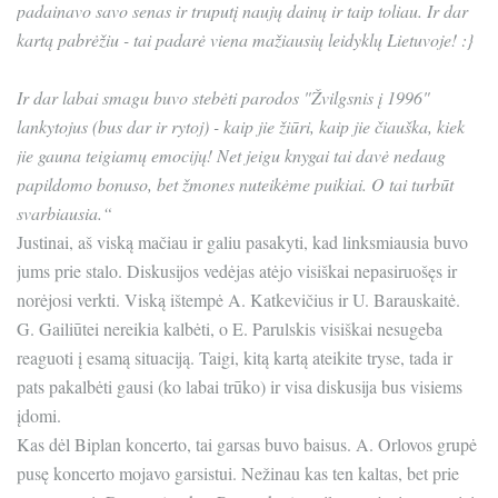
padainavo savo senas ir truputį naujų dainų ir taip toliau. Ir dar
kartą pabrėžiu - tai padarė viena mažiausių leidyklų Lietuvoje! :}
Ir dar labai smagu buvo stebėti parodos "Žvilgsnis į 1996"
lankytojus (bus dar ir rytoj) - kaip jie žiūri, kaip jie čiauška, kiek
jie gauna teigiamų emocijų! Net jeigu knygai tai davė nedaug
papildomo bonuso, bet žmones nuteikėme puikiai. O tai turbūt
svarbiausia.“
Justinai, aš viską mačiau ir galiu pasakyti, kad linksmiausia buvo
jums prie stalo. Diskusijos vedėjas atėjo visiškai nepasiruošęs ir
norėjosi verkti. Viską ištempė A. Katkevičius ir U. Barauskaitė.
G. Gailiūtei nereikia kalbėti, o E. Parulskis visiškai nesugeba
reaguoti į esamą situaciją. Taigi, kitą kartą ateikite tryse, tada ir
pats pakalbėti gausi (ko labai trūko) ir visa diskusija bus visiems
įdomi.
Kas dėl Biplan koncerto, tai garsas buvo baisus. A. Orlovos grupė
pusę koncerto mojavo garsistui. Nežinau kas ten kaltas, bet prie