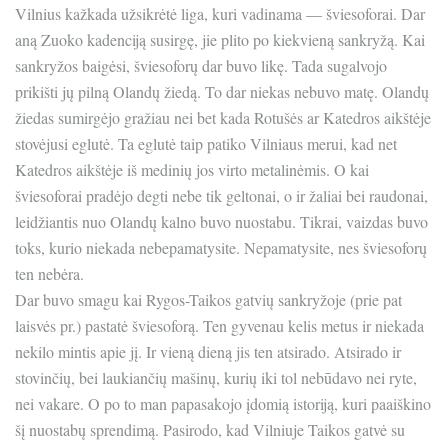
Vilnius kažkada užsikrėtė liga, kuri vadinama — šviesoforai. Dar
aną Zuoko kadenciją susirgę, jie plito po kiekvieną sankryžą. Kai
sankryžos baigėsi, šviesoforų dar buvo likę. Tada sugalvojo
prikišti jų pilną Olandų žiedą. To dar niekas nebuvo matę. Olandų
žiedas sumirgėjo gražiau nei bet kada Rotušės ar Katedros aikštėje
stovėjusi eglutė. Ta eglutė taip patiko Vilniaus merui, kad net
Katedros aikštėje iš medinių jos virto metalinėmis. O kai
šviesoforai pradėjo degti nebe tik geltonai, o ir žaliai bei raudonai,
leidžiantis nuo Olandų kalno buvo nuostabu. Tikrai, vaizdas buvo
toks, kurio niekada nebepamatysite. Nepamatysite, nes šviesoforų
ten nebėra.
Dar buvo smagu kai Rygos-Taikos gatvių sankryžoje (prie pat
laisvės pr.) pastatė šviesoforą. Ten gyvenau kelis metus ir niekada
nekilo mintis apie jį. Ir vieną dieną jis ten atsirado. Atsirado ir
stovinčių, bei laukiančių mašinų, kurių iki tol nebūdavo nei ryte,
nei vakare. O po to man papasakojo įdomią istoriją, kuri paaiškino
šį nuostabų sprendimą. Pasirodo, kad Vilniuje Taikos gatvė su