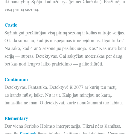
iki banalybių. Spėju, kad uždarys (jei neuždarė dar). Peržiūrėjau
visą pirmą sezoną.
Castle
Sąžiningai peržiūrėjau visą pirmą sezoną ir kelias antrojo serijas.
O tada supratau, kad jis nuspėjamas ir nebeįdomus. Ilgai truko?
Na sako, kad 4 ar 5 sezone jie pasibučiuoja. Kas? Kas matė bent
seriją — supras. Detektyvas. Gal sakyčiau moteriškas per daug,
bet kas nori lengvo laiko praleidimo — galite žiūrėti.
Continuum
Detektyvas. Fantastika. Detektyvė iš 2077 ar kurių ten metų
atsiranda mūsų laike. Nu ir t.t. Kaip jau minėjau ne kartą,
fantastika ne man. O detektyvai, kurie nenušaunami tuo labiau.
Elementary
Dar viena Šerloko Holmso interpretacija. Tikrai nėra šlamštas,
nors iki
Sherlock
jiems toloka. Ar žinote, kad daktaras Vatsonas