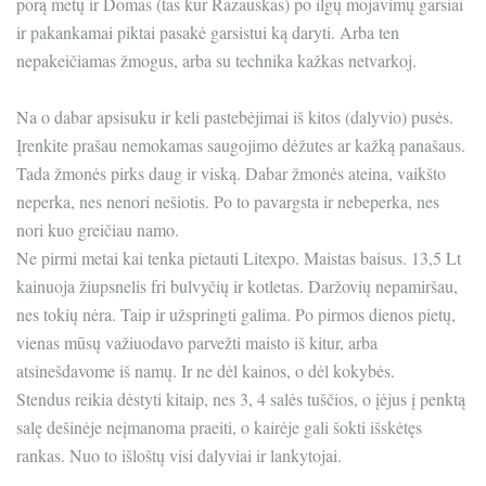
porą metų ir Domas (tas kur Razauskas) po ilgų mojavimų garsiai
ir pakankamai piktai pasakė garsistui ką daryti. Arba ten
nepakeičiamas žmogus, arba su technika kažkas netvarkoj.
Na o dabar apsisuku ir keli pastebėjimai iš kitos (dalyvio) pusės.
Įrenkite prašau nemokamas saugojimo dėžutes ar kažką panašaus.
Tada žmonės pirks daug ir viską. Dabar žmonės ateina, vaikšto
neperka, nes nenori nešiotis. Po to pavargsta ir nebeperka, nes
nori kuo greičiau namo.
Ne pirmi metai kai tenka pietauti Litexpo. Maistas baisus. 13,5 Lt
kainuoja žiupsnelis fri bulvyčių ir kotletas. Daržovių nepamiršau,
nes tokių nėra. Taip ir užspringti galima. Po pirmos dienos pietų,
vienas mūsų važiuodavo parvežti maisto iš kitur, arba
atsinešdavome iš namų. Ir ne dėl kainos, o dėl kokybės.
Stendus reikia dėstyti kitaip, nes 3, 4 salės tuščios, o įėjus į penktą
salę dešinėje neįmanoma praeiti, o kairėje gali šokti išskėtęs
rankas. Nuo to išloštų visi dalyviai ir lankytojai.