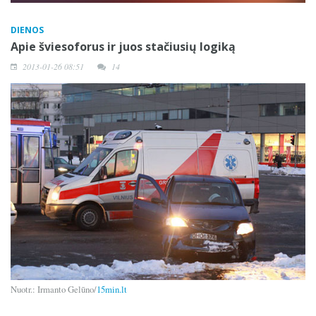
DIENOS
Apie šviesoforus ir juos stačiusių logiką
2013-01-26 08:51
14
Nuotr.: Irmanto Gelūno/
15min.lt