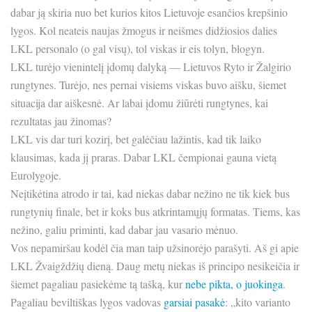
dabar ją skiria nuo bet kurios kitos Lietuvoje esančios krepšinio
lygos. Kol neateis naujas žmogus ir neišmes didžiosios dalies
LKL personalo (o gal visų), tol viskas ir eis tolyn, blogyn.
LKL turėjo vienintelį įdomų dalyką — Lietuvos Ryto ir Žalgirio
rungtynes. Turėjo, nes pernai visiems viskas buvo aišku, šiemet
situacija dar aiškesnė. Ar labai įdomu žiūrėti rungtynes, kai
rezultatas jau žinomas?
LKL vis dar turi kozirį, bet galėčiau lažintis, kad tik laiko
klausimas, kada jį praras. Dabar LKL čempionai gauna vietą
Eurolygoje.
Neįtikėtina atrodo ir tai, kad niekas dabar nežino ne tik kiek bus
rungtynių finale, bet ir koks bus atkrintamųjų formatas. Tiems, kas
nežino, galiu priminti, kad dabar jau vasario mėnuo.
Vos nepamiršau kodėl čia man taip užsinorėjo parašyti. Aš gi apie
LKL Žvaigždžių dieną. Daug metų niekas iš principo nesikeičia ir
šiemet pagaliau pasiekėme tą tašką, kur
nebe pikta, o juokinga
.
Pagaliau beviltiškas lygos vadovas
garsiai pasakė
: „kito varianto