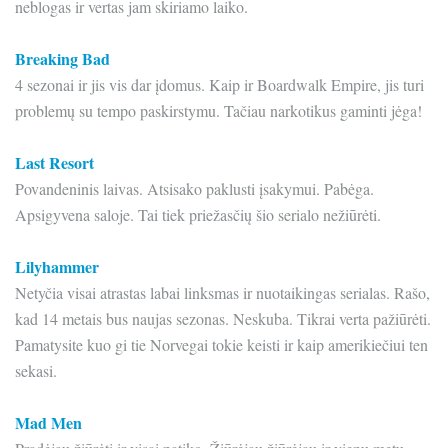
neblogas ir vertas jam skiriamo laiko.
Breaking Bad
4 sezonai ir jis vis dar įdomus. Kaip ir Boardwalk Empire, jis turi
problemų su tempo paskirstymu. Tačiau narkotikus gaminti jėga!
Last Resort
Povandeninis laivas. Atsisako paklusti įsakymui. Pabėga.
Apsigyvena saloje. Tai tiek priežasčių šio serialo nežiūrėti.
Lilyhammer
Netyčia visai atrastas labai linksmas ir nuotaikingas serialas. Rašo,
kad 14 metais bus naujas sezonas. Neskuba. Tikrai verta pažiūrėti.
Pamatysite kuo gi tie Norvegai tokie keisti ir kaip amerikiečiui ten
sekasi.
Mad Men