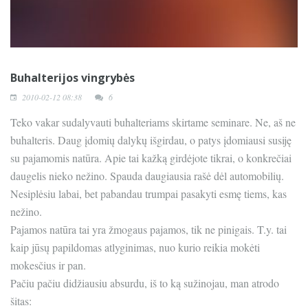
Buhalterijos vingrybės
2010-02-12 08:38
6
Teko vakar sudalyvauti buhalteriams skirtame seminare. Ne, aš ne
buhalteris. Daug įdomių dalykų išgirdau, o patys įdomiausi susiję
su pajamomis natūra. Apie tai kažką girdėjote tikrai, o konkrečiai
daugelis nieko nežino. Spauda daugiausia rašė dėl automobilių.
Nesiplėsiu labai, bet pabandau trumpai pasakyti esmę tiems, kas
nežino.
Pajamos natūra tai yra žmogaus pajamos, tik ne pinigais. T.y. tai
kaip jūsų papildomas atlyginimas, nuo kurio reikia mokėti
mokesčius ir pan.
Pačiu pačiu didžiausiu absurdu, iš to ką sužinojau, man atrodo
šitas: