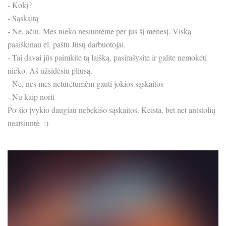
- Kokį?
- Sąskaitą
- Ne, ačiū. Mes nieko nesiuntėme per jus šį mėnesį. Viską
paaiškinau el. paštu Jūsų darbuotojai.
- Tai davai jūs paimkite tą laišką, pasirašysite ir galite nemokėti
nieko. Aš užsidėsiu pliusą.
- Ne, nes mes neturėtumėm gauti jokios sąskaitos
- Nu kaip norit
Po šio įvykio daugiau nebekišo sąskaitos. Keista, bet net antstolių
neatsiuntė :)