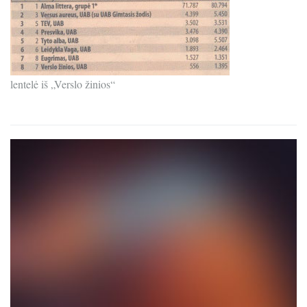
lentelė iš „Verslo žinios“