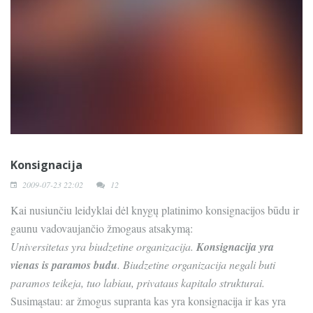
Konsignacija
2009-07-23 22:02
12
Kai nusiunčiu leidyklai dėl knygų platinimo konsignacijos būdu ir
gaunu vadovaujančio žmogaus atsakymą:
Universitetas yra biudzetine organizacija.
Konsignacija yra
vienas is paramos budu
. Biudzetine organizacija negali buti
paramos teikeja, tuo labiau, privataus kapitalo strukturai.
Susimąstau: ar žmogus supranta kas yra konsignacija ir kas yra