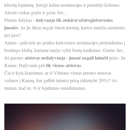
klientų lojalumą. Įsteigė kelias nominacijas ir pažadėjo keliones.
Atrodo viskas gražu ir gerai, bet...
dalyvauja tik atskirai užsiregistravusios
Pirmas dalykas -
įmonės
. Ar jie tikrai negali žinoti įmonių, kurios siunčia siuntinius
per juos?
Antras - pakvietė po penkis kiekvienos nominacijos pretendentus į
boulingo klubą, kuriame turėjo vykti burtų traukimas. Gražu, bet...
atstovas nedalyvauja - įmonė negali laimėti
Jei įmonės
prizo. Jie
tik vienas atstovas
Kaune. Dalyvauti gali
.
Čia ir kyla klausimas: ar iš Vilniaus vienas įmonės atstovas
važiuos į Kauną, kur galbūt laimėsi prizą (tikimybė 20%)? Aš
manau, kad ne. O ir lojalumas sunaikinamas.