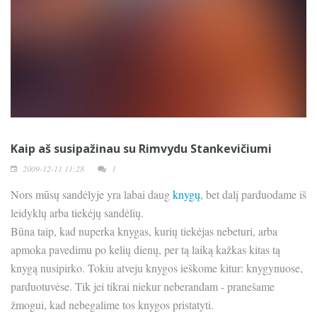
Kaip aš susipažinau su Rimvydu Stankevičiumi
2009-12-11 11:28
1
Nors mūsų sandėlyje yra labai daug
knygų
, bet dalį parduodame iš
leidyklų arba tiekėjų sandėlių.
Būna taip, kad nuperka knygas, kurių tiekėjas nebeturi, arba
apmoka pavedimu po kelių dienų, per tą laiką kažkas kitas tą
knygą nusipirko. Tokiu atveju knygos ieškome kitur: knygynuose,
parduotuvėse. Tik jei tikrai niekur neberandam - pranešame
žmogui, kad nebegalime tos knygos pristatyti.