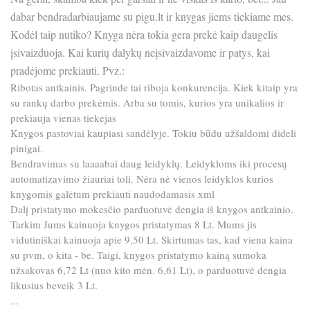
dabar bendradarbiaujame su pigu.lt ir knygas jiems tiekiame mes.
Kodėl taip nutiko? Knyga nėra tokia gera prekė kaip daugelis
įsivaizduoja. Kai kurių dalykų neįsivaizdavome ir patys, kai
pradėjome prekiauti. Pvz.:
Ribotas antkainis. Pagrinde tai riboja konkurencija. Kiek kitaip yra
su rankų darbo prekėmis. Arba su tomis, kurios yra unikalios ir
prekiauja vienas tiekėjas
Knygos pastoviai kaupiasi sandėlyje. Tokiu būdu užšaldomi dideli
pinigai.
Bendravimas su laaaabai daug leidyklų. Leidykloms iki procesų
automatizavimo žiauriai toli. Nėra nė vienos leidyklos kurios
knygomis galėtum prekiauti naudodamasis xml
Dalį pristatymo mokesčio parduotuvė dengia iš knygos antkainio.
Tarkim Jums kainuoja knygos pristatymas 8 Lt. Mums jis
vidutiniškai kainuoja apie 9,50 Lt. Skirtumas tas, kad viena kaina
su pvm, o kita - be. Taigi, knygos pristatymo kainą sumoka
užsakovas 6,72 Lt (nuo kito mėn. 6,61 Lt), o parduotuvė dengia
likusius beveik 3 Lt.
...