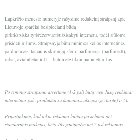
Lapkričio mėnesio numeryje rašysime redakcinį straipsnį apie
Lietuvoje sparčiai besiplečiantį būdą
pirkti/atsiskaityti/rezervuoti/užsisakyti internetu, todėl siūlome
prisidėti ir Jums. Straipsnyje būtų minimos kelios internetinės
parduotuvės, tačiau is skirtingų sferų: parfumerija (parfume.lt),
rūbai, aviabilietai ir t.t. - būtumėte tikrai paminėti ir Jūs.
Po teminio straipsnio atvertime (1-2 psl) būtų vien Jūsų reklama:
internetinis psl., produktai su kainomis, akcijos (jei turite) ir t.t.
Pripažinkime, kad tokia reklama labiau pastebima nei
standartinis maketas, beto Jūs gautumėte net 2 psl reklamos.