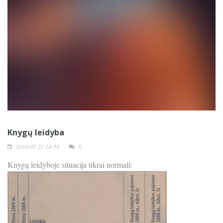
Knygų leidyba
2010-02-21 14:54
6
Knygų leidyboje situacija tikrai normali: