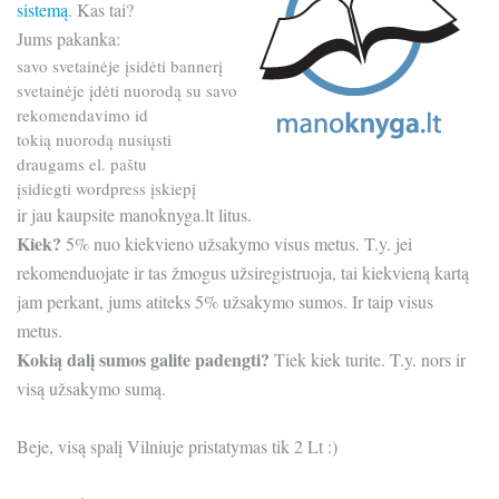
sistemą
. Kas tai?
Jums pakanka:
savo svetainėje įsidėti bannerį
svetainėje įdėti nuorodą su savo
rekomendavimo id
tokią nuorodą nusiųsti
draugams el. paštu
įsidiegti wordpress įskiepį
ir jau kaupsite manoknyga.lt litus.
Kiek?
5% nuo kiekvieno užsakymo visus metus. T.y. jei
rekomenduojate ir tas žmogus užsiregistruoja, tai kiekvieną kartą
jam perkant, jums atiteks 5% užsakymo sumos. Ir taip visus
metus.
Kokią dalį sumos galite padengti?
Tiek kiek turite. T.y. nors ir
visą užsakymo sumą.
Beje, visą spalį Vilniuje pristatymas tik 2 Lt :)