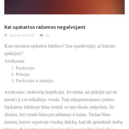
Kai sąskaitos rašomos negalvojant
2010-04-16 10:05
10
Kam rašomos sąskaitos faktūros? Sau (pardavėjui), ar kitiems
(pirkėjui)?
Atsakymai:
Pardavėjui
Pirkėjui
Pardavėjui ir pirkėjui
Atsakymas: mokesčių inspekcijai. Jei rimtai, tai pirkėjui (jei tai
įmonė) ji yra reikalinga visada. Taip užpajamuojamos prekės.
Sąskaitoje faktūroje būna lentelė su tam tikrais stulpeliais. Jie
skiriasi, bet visada būna pavadinimas ir kaina. Tačiau būna
įmonių, kurios sugalvoja visokių dalykų, kad tik apsunkinti darbą