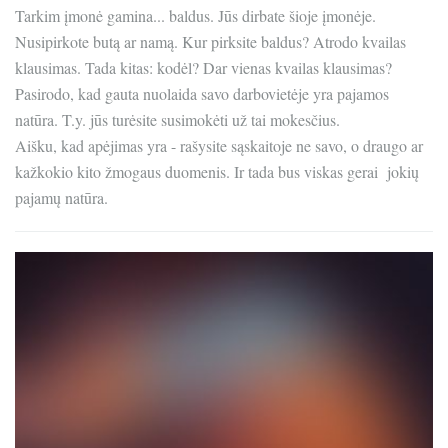
Tarkim įmonė gamina... baldus. Jūs dirbate šioje įmonėje.
Nusipirkote butą ar namą. Kur pirksite baldus? Atrodo kvailas
klausimas. Tada kitas: kodėl? Dar vienas kvailas klausimas?
Pasirodo, kad gauta nuolaida savo darbovietėje yra pajamos
natūra. T.y. jūs turėsite susimokėti už tai mokesčius.
Aišku, kad apėjimas yra - rašysite sąskaitoje ne savo, o draugo ar
kažkokio kito žmogaus duomenis. Ir tada bus viskas gerai jokių
pajamų natūra.