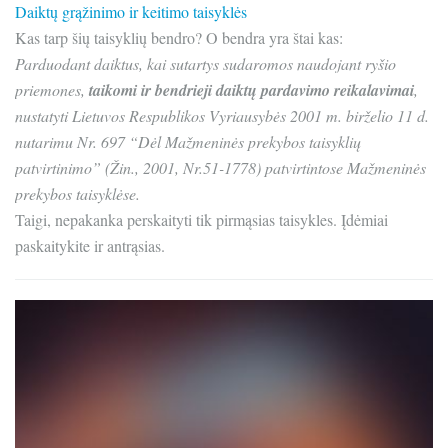
Daiktų grąžinimo ir keitimo taisyklės
Kas tarp šių taisyklių bendro? O bendra yra štai kas:
Parduodant daiktus, kai sutartys sudaromos naudojant ryšio
priemones,
taikomi ir bendrieji daiktų pardavimo reikalavimai
,
nustatyti Lietuvos Respublikos Vyriausybės 2001 m. birželio 11 d.
nutarimu Nr. 697 “Dėl Mažmeninės prekybos taisyklių
patvirtinimo” (Žin., 2001, Nr.51-1778) patvirtintose Mažmeninės
prekybos taisyklėse.
Taigi, nepakanka perskaityti tik pirmąsias taisykles. Įdėmiai
paskaitykite ir antrąsias.