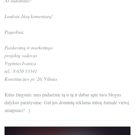
Ar sudomino?
Lauksiu Jūsų komentarų!
Pagarbiai,
Pardavimų ir marketingo
projektų vadovas
Vygintas Ivanica
tel.: 8 650 53341
Konstitucijos pr. 26, Vilnius
Kitas žingsnis: mes padarėme tą ir tą ir dabar apie tuos blogus
dalykus parašysime. Gal jus domintų reklama mūsų žurnale vietoj
straipsnio? :)