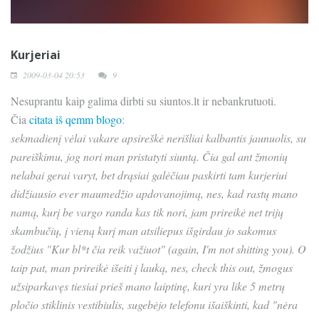
Kurjeriai
2009-03-04 20:53
9
Nesuprantu kaip galima dirbti su siuntos.lt ir nebankrutuoti.
Čia
citata iš qemm blogo
:
sekmadienį vėlai vakare apsireškė nerišliai kalbantis jaunuolis, su
pareiškimu, jog nori man pristatyti siuntą. Čia gal ant žmonių
nelabai gerai varyt, bet drąsiai galėčiau paskirti tam kurjeriui
didžiausio ever maumedžio apdovanojimą, nes, kad rastų mano
namą, kurį be vargo randa kas tik nori, jam prireikė net trijų
skambučių, į vieną kurį man atsiliepus išgirdau jo sakomus
žodžius "Kur bl*t čia reik važiuot" (again, I'm not shitting you). O
taip pat, man prireikė išeiti į lauką, nes, check this out, žmogus
užsiparkavęs tiesiai prieš mano laiptinę, kuri yra like 5 metrų
pločio stiklinis vestibiulis, sugebėjo telefonu išaiškinti, kad "nėra