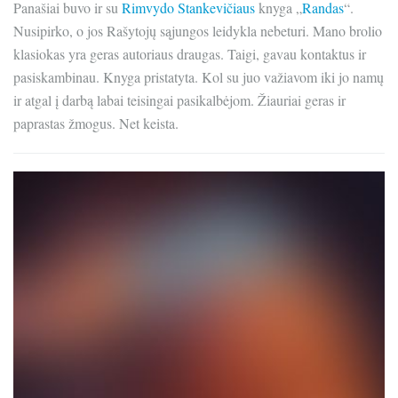
Panašiai buvo ir su
Rimvydo Stankevičiaus
knyga „
Randas
“.
Nusipirko, o jos Rašytojų sąjungos leidykla nebeturi. Mano brolio
klasiokas yra geras autoriaus draugas. Taigi, gavau kontaktus ir
pasiskambinau. Knyga pristatyta. Kol su juo važiavom iki jo namų
ir atgal į darbą labai teisingai pasikalbėjom. Žiauriai geras ir
paprastas žmogus. Net keista.