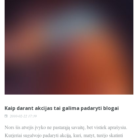
Kaip darant akcijas tai galima padaryti blogai
2010-02-22 17:39
Nors šis atvejis įvyko ne pastarąją savaitę, bet vistiek aprašysiu.
Kurjeriai sugalvojo padaryti akciją, kuri, matyt, turėjo skatinti