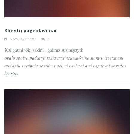
Klientų pageidavimai
2009-10-15 11:03
7
Kai gauni tokį sakinį - galima susimąstyti:
ovalo spalva padaryti tokia svytincia auksine su nusviesejanciu
auksiniu svytinciu seseliu, nueincia sviesejancia spalva i korteles
krastus