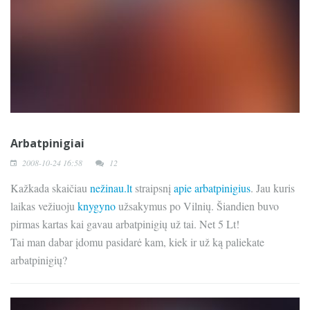
Arbatpinigiai
2008-10-24 16:58
12
Kažkada skaičiau
nežinau.lt
straipsnį
apie arbatpinigius
. Jau kuris
laikas vežiuoju
knygyno
užsakymus po Vilnių. Šiandien buvo
pirmas kartas kai gavau arbatpinigių už tai. Net 5 Lt!
Tai man dabar įdomu pasidarė kam, kiek ir už ką paliekate
arbatpinigių?