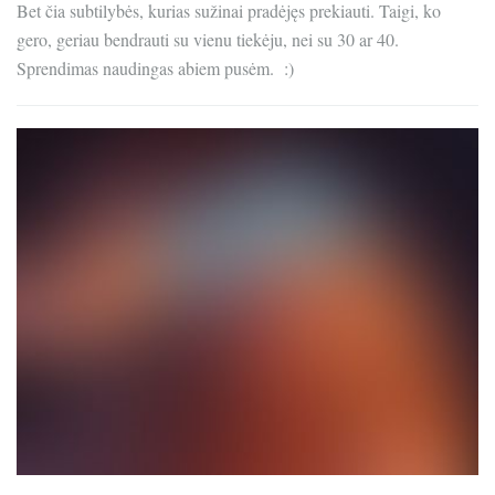
Bet čia subtilybės, kurias sužinai pradėjęs prekiauti. Taigi, ko
gero, geriau bendrauti su vienu tiekėju, nei su 30 ar 40.
Sprendimas naudingas abiem pusėm. :)