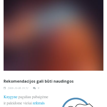
Rekomendacijos gali būti naudingos
2008-10-06 19:51
9
Knygyne
pagaliau pabaigėme
ir paleidome viešai
referrals