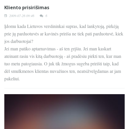
Kliento prisirišimas
2009-07-26 09:46
6
Įdomu kada Lietuvos verslininkai supras, kad lankytoją, pirkėją
prie jų parduotuvės ar kavinės pririša ne tiek pati parduotuvė, kiek
jos darbuotojai?
Jei man patiko aptarnavimas - aš ten grįšiu. Jei man kaskart
ateinant rasiu vis kitą darbuotoją - aš pradėsiu pirkti ten, kur man
tuo metu patogiausia. O juk tik žmogus sugeba pririšti taip, kad
dėl smulkmenos klientas nuvažiuos ten, neatsižvelgdamas ar jam
pakeliui.