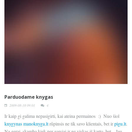
Parduodame knygas
2009-08-18 09:01
4
Ir kaip gi galima nepasigirti, kai ateina permainos :) Nuo šiol
knygynas manoknyga.lt
rūpinsis ne tik savo klientais, bet ir
pigu.lt
.
Na gerai, skamba kiek per garsiai ir ne viskas iš karto, bet... Jau