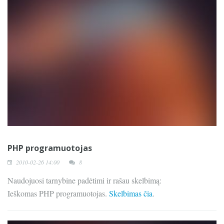
PHP programuotojas
2010-02-26 14:00
8
Naudojuosi tarnybine padėtimi ir rašau skelbimą:
Ieškomas PHP programuotojas.
Skelbimas čia
.