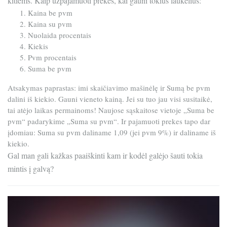
kitiems. Kaip užpajamuoti prekes, kai gauni tokius laukelius:
Kaina be pvm
Kaina su pvm
Nuolaida procentais
Kiekis
Pvm procentais
Suma be pvm
Atsakymas paprastas: imi skaičiavimo mašinėlę ir Sumą be pvm
dalini iš kiekio. Gauni vieneto kainą. Jei su tuo jau visi susitaikė,
tai atėjo laikas permainoms! Naujose sąskaitose vietoje „Suma be
pvm“ padarykime „Suma su pvm“. Ir pajamuoti prekes tapo dar
įdomiau: Suma su pvm daliname 1,09 (jei pvm 9%) ir daliname iš
kiekio.
Gal man gali kažkas paaiškinti kam ir kodėl galėjo šauti tokia
mintis į galvą?