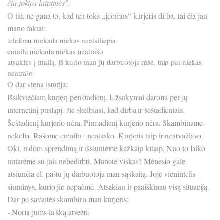
čia jokios laiptinės".
O tai, ne gana to, kad ten toks „įdomus“ kurjeris dirba, tai čia jau
mano faktai:
telefonu niekada niekas neatsiliepia
emailu niekada niekas neatrašo
atsakius į mailą, iš kurio man jų darbuotoja rašė, taip pat niekas
neatrašo
O dar viena istorija:
Išsikviečiam kurjerį penktadienį. Užsakymai daromi per jų
internetinį puslapį. Jie skelbiasi, kad dirba ir šeštadieniais.
Šeštadienį kurjerio nėra. Pirmadienį kurjerio nėra. Skambiname -
nekelia. Rašome emailu - neatsako. Kurjeris taip ir neatvažiavo.
Oki, radom sprendimą ir išsiuntėme kažkaip kitaip. Nuo to laiko
nutarėme su jais nebedirbti. Manote viskas? Mėnesio gale
atsiunčia el. paštu jų darbuotoja man sąskaitą. Joje vienintelis
siuntinys, kurio jie nepaėmė. Atsakiau ir paaiškinau visą situaciją.
Dar po savaitės skambina man kurjeris:
- Noriu jums laišką atvežti.