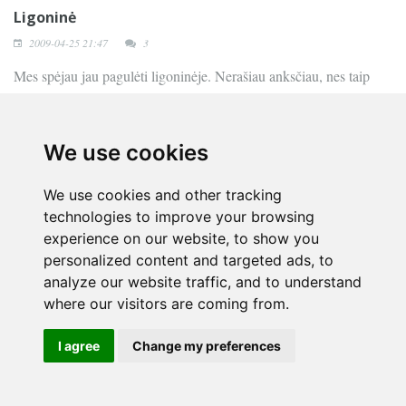
Ligoninė
2009-04-25 21:47
3
Mes spėjau jau pagulėti ligoninėje. Nerašiau anksčiau, nes taip
mažiau smabučių Raimondai. Labai jau gąsdina tas žodis
„ligoninė“.
Vaikas prarėkė pusę dienos. Praklyjk greičiau. Nusprendėm
We use cookies
vakare vežti į ligoninę, kad išsiaiškintų kas negerai. Ir štai istorija
apie tai, kaip beviltiškai viskas suvelta mūsų valstybėje:
We use cookies and other tracking
Skambinu 112. Juk tai bendras pagalbos telefonas. Klausiu:
technologies to improve your browsing
experience on our website, to show you
- kūdikiui kažkas negerai, kur mes turėtumėm jį vežti?
personalized content and targeted ads, to
- koks jūsų operatorius?
analyze our website traffic, and to understand
- ką reiškia operatorius? - pasiteirava unesupratęs prie ko čia
where our visitors are coming from.
operatorius.
- kokio operatoriaus paslaugomis naudojatės?
I agree
Change my preferences
- tele 2
- skambinkite 033 - o taip, pas mus veikia vieningas pagalbos
telefonas.