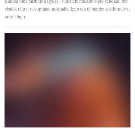
Bamba toks mistinis dalykas. Virkštelė nudžiuvo jau senokai, bet
vistiek taip ir nesupratau normaliai kaip ten ta bamba susiformavo į
normalią :)