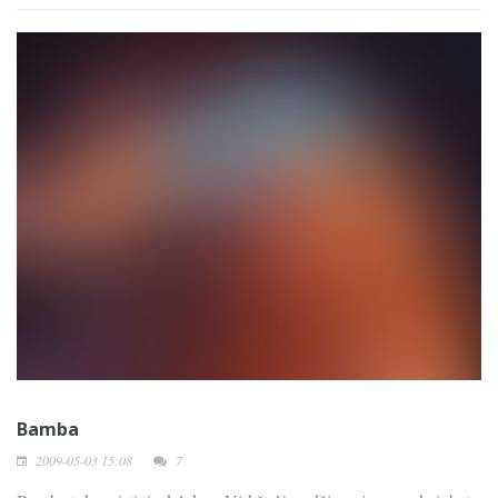
Bamba
2009-05-03 15:08
7