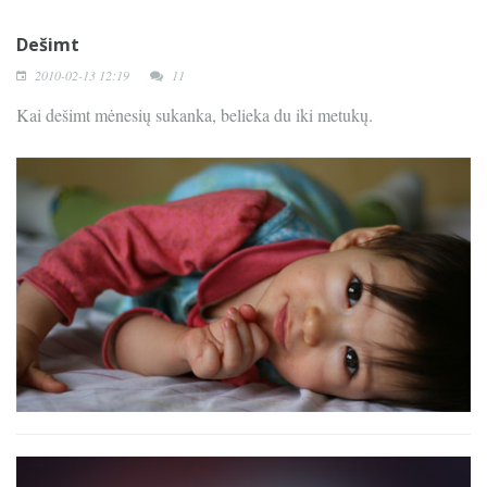
Dešimt
2010-02-13 12:19
11
Kai dešimt mėnesių sukanka, belieka du iki metukų.