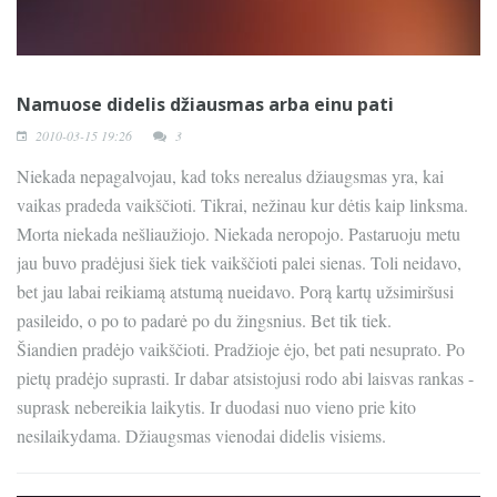
Namuose didelis džiausmas arba einu pati
2010-03-15 19:26
3
Niekada nepagalvojau, kad toks nerealus džiaugsmas yra, kai
vaikas pradeda vaikščioti. Tikrai, nežinau kur dėtis kaip linksma.
Morta niekada nešliaužiojo. Niekada neropojo. Pastaruoju metu
jau buvo pradėjusi šiek tiek vaikščioti palei sienas. Toli neidavo,
bet jau labai reikiamą atstumą nueidavo. Porą kartų užsimiršusi
pasileido, o po to padarė po du žingsnius. Bet tik tiek.
Šiandien pradėjo vaikščioti. Pradžioje ėjo, bet pati nesuprato. Po
pietų pradėjo suprasti. Ir dabar atsistojusi rodo abi laisvas rankas -
suprask nebereikia laikytis. Ir duodasi nuo vieno prie kito
nesilaikydama. Džiaugsmas vienodai didelis visiems.