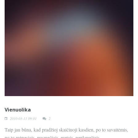
Vienuolika
2010-03-11 09:01
2
Taip jau būna, kad pradžioj skaičiuoji kasdien, po to savaitėmis,
po to mėnesiais, pusmečiais, metais, penkmečiais...