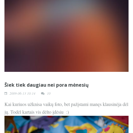
Šiek tiek daugiau nei pora mėnesių
2009-06-13 10:14
10
Kai kuriuos užknisa vaikų foto, bet pažįstami manęs klausinėja dėl
jų. Todėl kartais vis dėlto įdėsiu :)