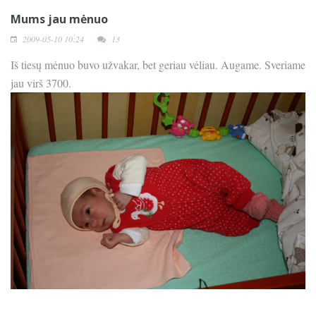
Mums jau mėnuo
2009-05-10 10:24
13
Iš tiesų mėnuo buvo užvakar, bet geriau vėliau. Augame. Sveriame
jau virš 3700.