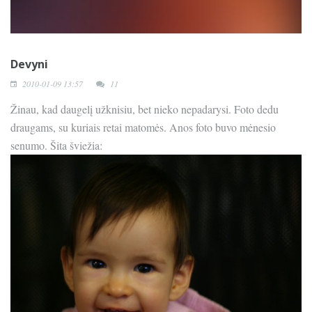
Devyni
2010-01-09 13:57
11
Žinau, kad daugelį užknisiu, bet nieko nepadarysi. Foto dedu
draugams, su kuriais retai matomės. Anos foto buvo mėnesio
senumo. Šita šviežia: