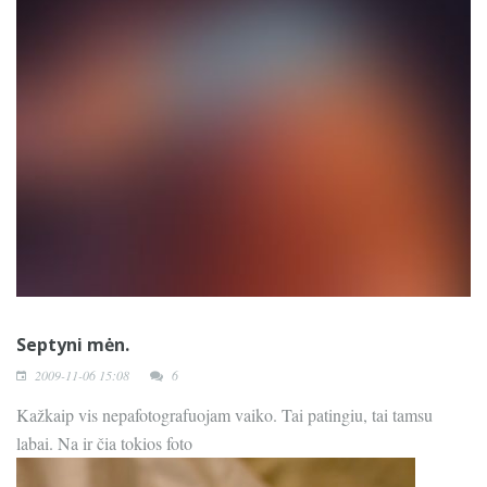
Septyni mėn.
2009-11-06 15:08
6
Kažkaip vis nepafotografuojam vaiko. Tai patingiu, tai tamsu
labai. Na ir čia tokios foto