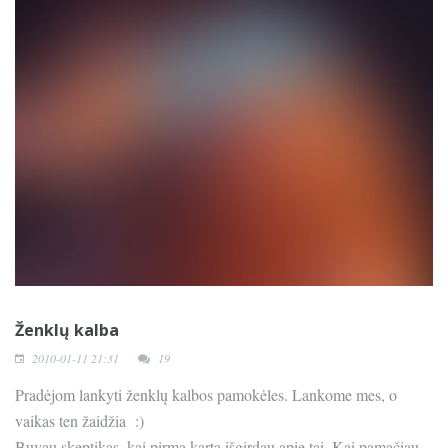
Ženklų kalba
2010-01-11 21:31
19
Pradėjom lankyti ženklų kalbos pamokėles. Lankome mes, o
vaikas ten žaidžia :)
Buvau skeptikas, kai pirmą kartą išgirdau apie tai. Kai pamačiau