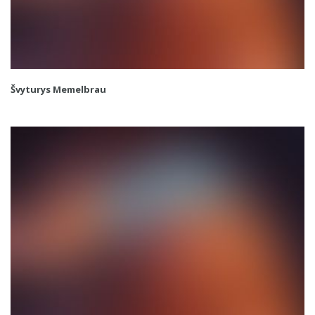
Švyturys Memelbrau