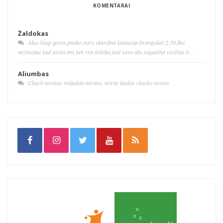
KOMENTARAI
Žaldokas
Alus šiaip geras,patiko,nors skardinė kainuoja brangokai 2.50.Bet
nežinojau kad airiai ant tiek yra debilai,kad savo alu sugadina visiškai ir...
Aliumbas
Chuck norisas nelaukia mirties, mirtis laukia chucko noriso