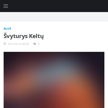
ALUS
Švyturys Keltų
2013-04-24 08:08
0