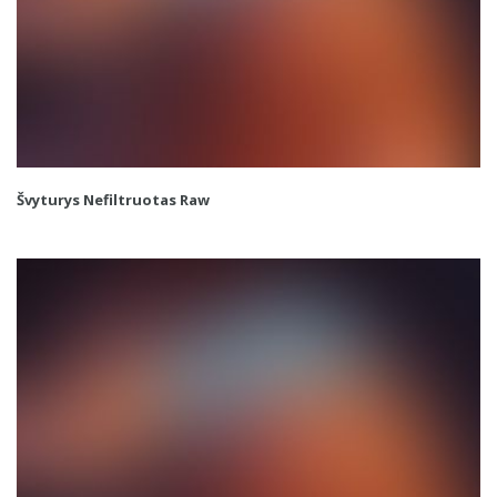
Švyturys Nefiltruotas Raw