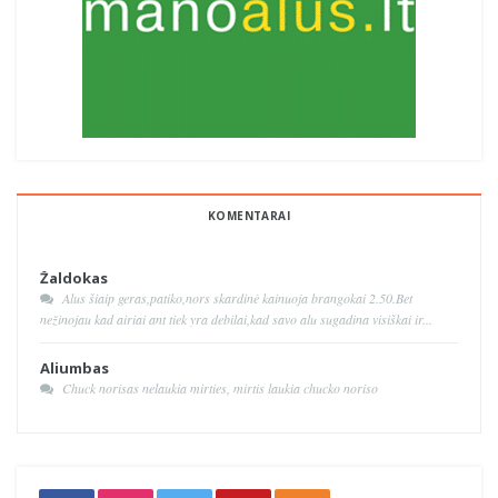
KOMENTARAI
Žaldokas
Alus šiaip geras,patiko,nors skardinė kainuoja brangokai 2.50.Bet
nežinojau kad airiai ant tiek yra debilai,kad savo alu sugadina visiškai ir...
Aliumbas
Chuck norisas nelaukia mirties, mirtis laukia chucko noriso