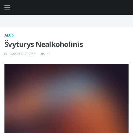
ALUS
Švyturys Nealkoholinis
2006-09-09 12:55
5