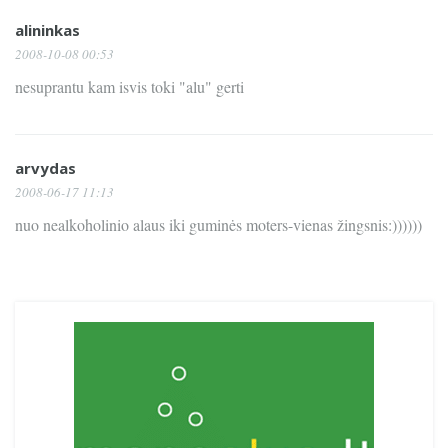
alininkas
2008-10-08 00:53
nesuprantu kam isvis toki "alu" gerti
arvydas
2008-06-17 11:13
nuo nealkoholinio alaus iki guminės moters-vienas žingsnis:))))))