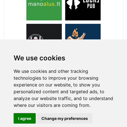
We use cookies
We use cookies and other tracking
technologies to improve your browsing
APIE MANE
experience on our website, to show you
personalized content and targeted ads, to
+370 699 30031
analyze our website traffic, and to understand
vidmantas@kitoks.lt
where our visitors are coming from.
I agree
Change my preferences