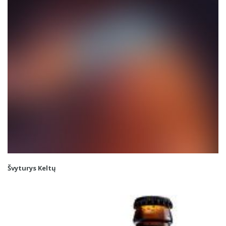
Švyturys Keltų