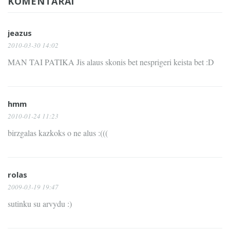
KOMENTARAI
jeazus
2010-03-30 14:02
MAN TAI PATIKA Jis alaus skonis bet nesprigeri keista bet :D
hmm
2010-01-24 11:23
birzgalas kazkoks o ne alus :(((
rolas
2009-03-19 19:47
sutinku su arvydu :)