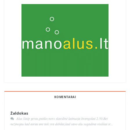
KOMENTARAI
Žaldokas
Alus šiaip geras,patiko,nors skardinė kainuoja brangokai 2.50.Bet
nežinojau kad airiai ant tiek yra debilai,kad savo alu sugadina visiškai ir...