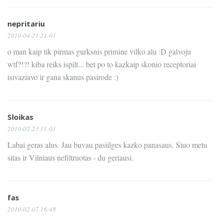
nepritariu
2010-04-21 21:01
o man kaip tik pirmas gurksnis primine vilko alu :D galvoju
wtf?!?! kiba reiks ispilt... bet po to kazkaip skonio receptoriai
isivaziavo ir gana skanus pasirode :)
Sloikas
2010-02-23 11:01
Labai geras alus. Jau buvau pasiilges kazko panasaus. Siuo metu
sitas ir Vilniaus nefiltruotas - du geriausi.
fas
2010-02-07 16:48