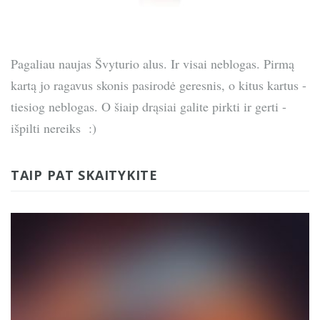
Pagaliau naujas Švyturio alus. Ir visai neblogas. Pirmą
kartą jo ragavus skonis pasirodė geresnis, o kitus kartus -
tiesiog neblogas. O šiaip drąsiai galite pirkti ir gerti -
išpilti nereiks :)
TAIP PAT SKAITYKITE