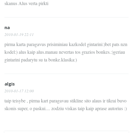
skanus Alus verta pirkti
na
2010-01-19 22:11
pirma karta paragavus prisiminiau kazkodel gintarini:)bet pats nzn
kodel:) alus kaip alus.manau nevertas tos grazios bonkes.:)geriau
gintarini padarytu su ta bonke.klasika:)
algis
2010-01-17 12:00
taip teisybe , pirma kart paragavau stikline sito alaus ir tikrai buvo
skonis super, o paskui.... zodziu viskas taip kaip aprase autorius :)