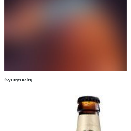
Švyturys Keltų