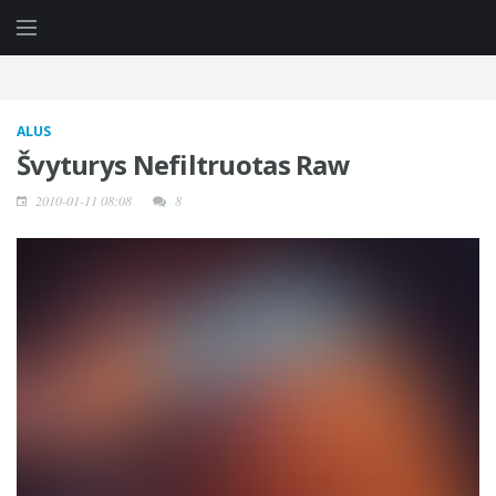
ALUS
Švyturys Nefiltruotas Raw
2010-01-11 08:08
8