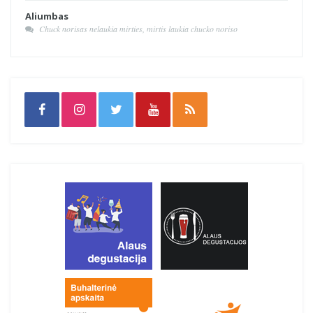
Aliumbas
Chuck norisas nelaukia mirties, mirtis laukia chucko noriso