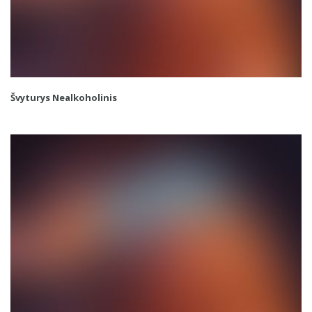
Švyturys Nealkoholinis