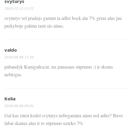
svyturys
2010-12-11 13:52
svyturys vel pradejo gamint ta adler bock alu 7% geras alus jau
prekyboje galima rasti sio alaus.
valdo
2010-08-08 13:30
pabandyk Kunigaiksciu, tas panasaus stiprumo :) ir skonis
neblogas.
Kolia
2010-08-06 09:01
Gal kas zinot kodel svyturys nebegamina alaus red adler? Buvo
labai skanus alus ir to stiprumo uzteko 7%