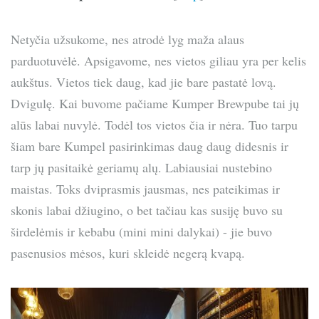
Netyčia užsukome, nes atrodė lyg maža alaus
parduotuvėlė. Apsigavome, nes vietos giliau yra per kelis
aukštus. Vietos tiek daug, kad jie bare pastatė lovą.
Dvigulę. Kai buvome pačiame Kumper Brewpube tai jų
alūs labai nuvylė. Todėl tos vietos čia ir nėra. Tuo tarpu
šiam bare Kumpel pasirinkimas daug daug didesnis ir
tarp jų pasitaikė geriamų alų. Labiausiai nustebino
maistas. Toks dviprasmis jausmas, nes pateikimas ir
skonis labai džiugino, o bet tačiau kas susiję buvo su
širdelėmis ir kebabu (mini mini dalykai) - jie buvo
pasenusios mėsos, kuri skleidė negerą kvapą.