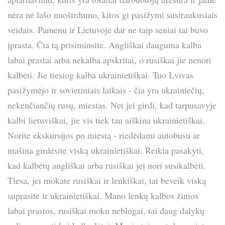
nėra nė lašo nuoširdumo, kitos gi pasižymi susiraukusiais
veidais. Pamenu ir Lietuvoje dar ne taip seniai tai buvo
įprasta. Čia tą prisiminsite. Angliškai dauguma kalba
labai prastai arba nekalba apskritai, o rusiškai jie nenori
kalbėti. Jie tiesiog kalba ukrainietiškai. Tuo Lvivas
pasižymėjo ir sovietiniais laikais - čia yra ukrainiečių,
nekenčiančių rusų, miestas. Net jei girdi, kad tarpusavyje
kalbi lietuviškai, jie vis tiek tau aiškina ukrainietiškai.
Norite ekskursijos po miestą - riedėdami autobusu ar
mašina girdėsite viską ukrainietiškai. Reikia pasakyti,
kad kalbėtų angliškai arba rusiškai jei nori susikalbėti.
Tiesa, jei mokate rusiškai ir lenkiškai, tai beveik viską
suprasite ir ukrainietiškai. Mano lenkų kalbos žinios
labai prastos, rusiškai moku neblogai, tai daug dalykų