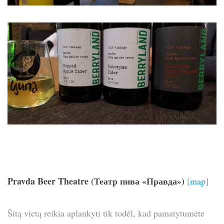
Pravda Beer Theatre (Театр пива «Правда»)
[
map
]
Šitą vietą reikia aplankyti tik todėl, kad pamatytumėte