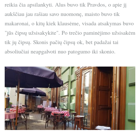
reikia čia apsilankyti. Alus buvo tik Pravdos, o apie jį
aukščiau jau rašiau savo nuomonę, maisto buvo tik
makaronai, o kitų kiek klausėme, visada atsakymas buvo
"jūs čipsų užsisakykite". Po trečio paminėjimo užsisakėm
tik jų čipsų. Skonis pačių čipsų ok, bet padažai tai
absoliučiai neapgalvoti nuo patogumo iki skonio.