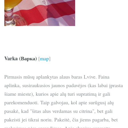
Varka (Варка)
[
map
]
Pirmasis mūsų aplankytas alaus baras Lvive. Faina
aplinka, susiraukusios jaunos padavėjos (kas labai įprasta
šiame mieste), kurios apie alų turi supratimą ir gali
parekomenduoti. Taip galvojau, kol apie surūgusį alų
pasakė, kad "šitas alus verdamas su citrina", bet gali
pakeisti jei tikrai noriu. Pakeitė, čia jiems pagarba, bet
melavimas nėra sprendimas. Apie skonius suprantu,