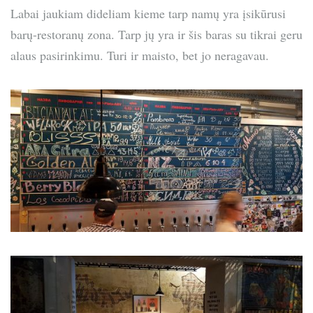
Labai jaukiam dideliam kieme tarp namų yra įsikūrusi
barų-restoranų zona. Tarp jų yra ir šis baras su tikrai geru
alaus pasirinkimu. Turi ir maisto, bet jo neragavau.