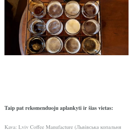
Taip pat rekomenduoju aplankyti ir šias vietas:
Kava: Lviv Coffee Manufacture (Львівська копальня