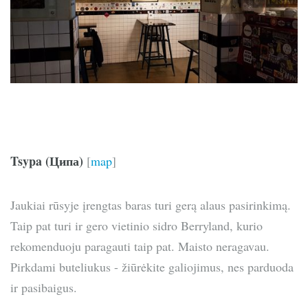
Tsypa (Ципа)
[
map
]
Jaukiai rūsyje įrengtas baras turi gerą alaus pasirinkimą.
Taip pat turi ir gero vietinio sidro Berryland, kurio
rekomenduoju paragauti taip pat. Maisto neragavau.
Pirkdami buteliukus - žiūrėkite galiojimus, nes parduoda
ir pasibaigus.