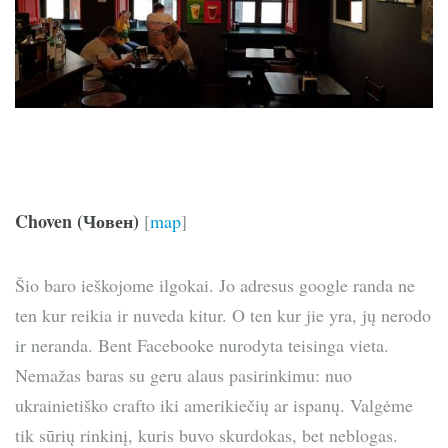
Choven (Човен)
[
map
]
Šio baro ieškojome ilgokai. Jo adresus google randa ne
ten kur reikia ir nuveda kitur. O ten kur jie yra, jų nerodo
ir neranda. Bent Facebooke nurodyta teisinga vieta.
Nemažas baras su geru alaus pasirinkimu: nuo
ukrainietiško crafto iki amerikiečių ar ispanų. Valgėme
tik sūrių rinkinį, kuris buvo skurdokas, bet neblogas.