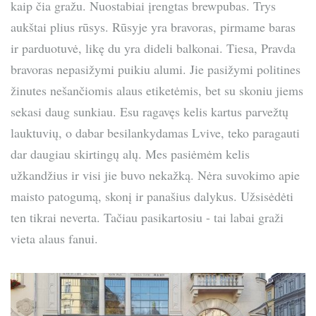
kaip čia gražu. Nuostabiai įrengtas brewpubas. Trys
aukštai plius rūsys. Rūsyje yra bravoras, pirmame baras
ir parduotuvė, likę du yra dideli balkonai. Tiesa, Pravda
bravoras nepasižymi puikiu alumi. Jie pasižymi politines
žinutes nešančiomis alaus etiketėmis, bet su skoniu jiems
sekasi daug sunkiau. Esu ragavęs kelis kartus parvežtų
lauktuvių, o dabar besilankydamas Lvive, teko paragauti
dar daugiau skirtingų alų. Mes pasiėmėm kelis
užkandžius ir visi jie buvo nekažką. Nėra suvokimo apie
maisto patogumą, skonį ir panašius dalykus. Užsisėdėti
ten tikrai neverta. Tačiau pasikartosiu - tai labai graži
vieta alaus fanui.