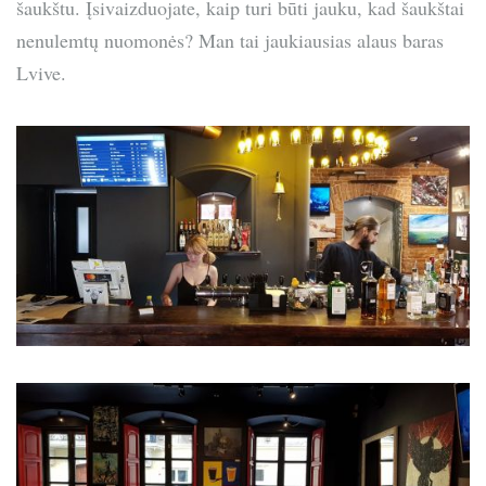
šaukštu. Įsivaizduojate, kaip turi būti jauku, kad šaukštai
nenulemtų nuomonės? Man tai jaukiausias alaus baras
Lvive.