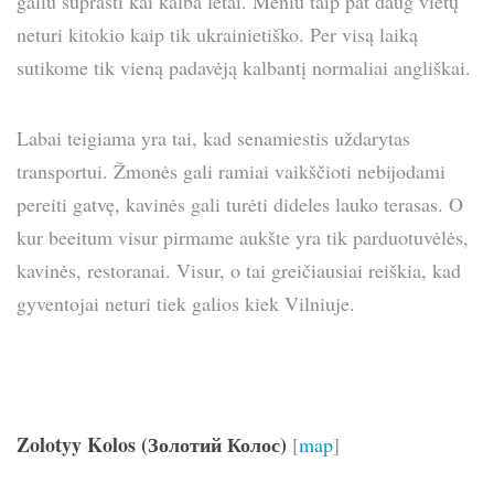
galiu suprasti kai kalba lėtai. Meniu taip pat daug vietų
neturi kitokio kaip tik ukrainietiško. Per visą laiką
sutikome tik vieną padavėją kalbantį normaliai angliškai.
Labai teigiama yra tai, kad senamiestis uždarytas
transportui. Žmonės gali ramiai vaikščioti nebijodami
pereiti gatvę, kavinės gali turėti dideles lauko terasas. O
kur beeitum visur pirmame aukšte yra tik parduotuvėlės,
kavinės, restoranai. Visur, o tai greičiausiai reiškia, kad
gyventojai neturi tiek galios kiek Vilniuje.
Zolotyy Kolos (Золотий Колос)
[
map
]