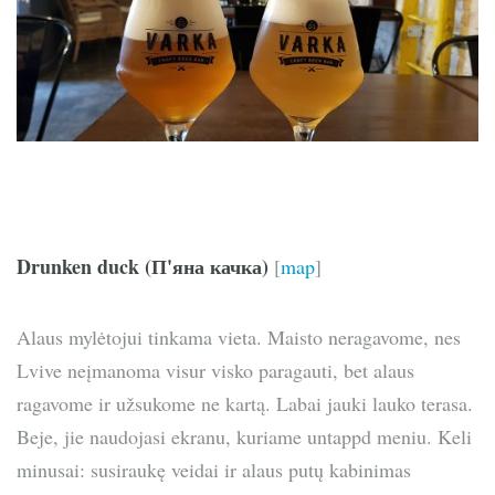
Drunken duck (П'яна качка)
[
map
]
Alaus mylėtojui tinkama vieta. Maisto neragavome, nes
Lvive neįmanoma visur visko paragauti, bet alaus
ragavome ir užsukome ne kartą. Labai jauki lauko terasa.
Beje, jie naudojasi ekranu, kuriame untappd meniu. Keli
minusai: susiraukę veidai ir alaus putų kabinimas