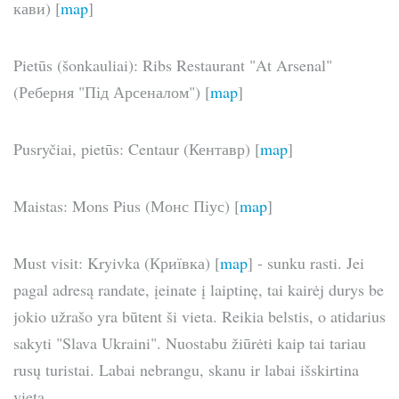
кави) [
map
]
Pietūs (šonkauliai): Ribs Restaurant "At Arsenal"
(Реберня "Під Арсеналом") [
map
]
Pusryčiai, pietūs: Centaur (Кентавр) [
map
]
Maistas: Mons Pius (Монс Піус) [
map
]
Must visit: Kryivka (Криївка) [
map
] - sunku rasti. Jei
pagal adresą randate, įeinate į laiptinę, tai kairėj durys be
jokio užrašo yra būtent ši vieta. Reikia belstis, o atidarius
sakyti "Slava Ukraini". Nuostabu žiūrėti kaip tai tariau
rusų turistai. Labai nebrangu, skanu ir labai išskirtina
vieta.