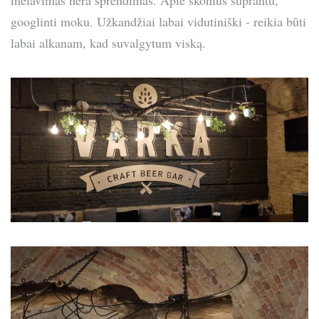
googlinti moku. Užkandžiai labai vidutiniški - reikia būti
labai alkanam, kad suvalgytum viską.