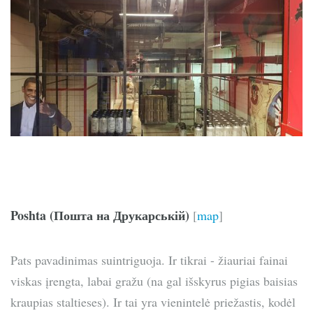
Poshta (Пошта на Друкарській)
[
map
]
Pats pavadinimas suintriguoja. Ir tikrai - žiauriai fainai
viskas įrengta, labai gražu (na gal išskyrus pigias baisias
kraupias staltieses). Ir tai yra vienintelė priežastis, kodėl