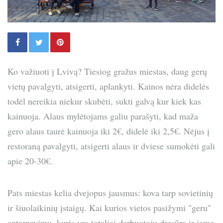
Ko važiuoti į Lvivą? Tiesiog gražus miestas, daug gerų
vietų pavalgyti, atsigerti, aplankyti. Kainos nėra didelės
todėl nereikia niekur skubėti, sukti galvą kur kiek kas
kainuoja. Alaus mylėtojams galiu parašyti, kad maža
gero alaus taurė kainuoja iki 2€, didelė iki 2,5€. Nėjus į
restoraną pavalgyti, atsigerti alaus ir dviese sumokėti gali
apie 20-30€.
Pats miestas kelia dvejopus jausmus: kova tarp sovietinių
ir šiuolaikinių įstaigų. Kai kurios vietos pasižymi "geru"
aptarnavimu, kuris yra totaliai darbuotojų dresūra ir jame