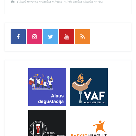
Chuck norisas nelaukia mirties, mirtis laukia chucko noriso