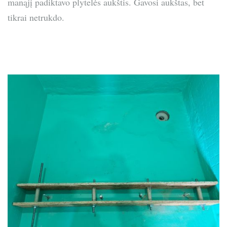
manąjį padiktavo plytelės aukštis. Gavosi aukštas, bet
tikrai netrukdo.