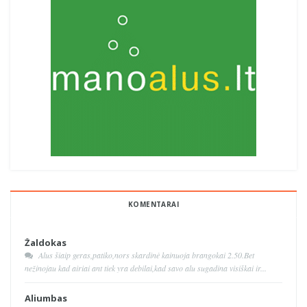
KOMENTARAI
Žaldokas
Alus šiaip geras,patiko,nors skardinė kainuoja brangokai 2.50.Bet
nežinojau kad airiai ant tiek yra debilai,kad savo alu sugadina visiškai ir...
Aliumbas