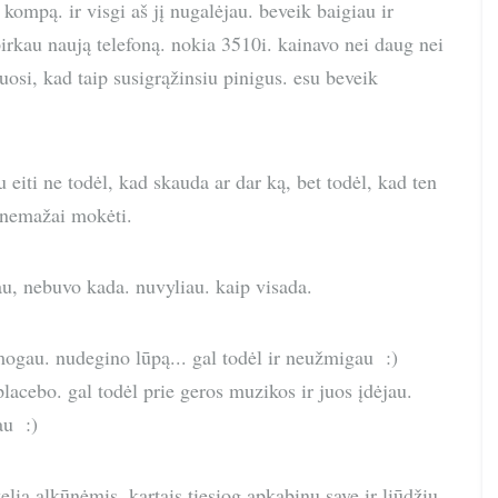
kompą. ir visgi aš jį nugalėjau. beveik baigiau ir
irkau naują telefoną. nokia 3510i. kainavo nei daug nei
iuosi, kad taip susigrąžinsiu pinigus. esu beveik
u eiti ne todėl, kad skauda ar dar ką, bet todėl, kad ten
a nemažai mokėti.
au, nebuvo kada. nuvyliau. kaip visada.
žmogau. nudegino lūpą... gal todėl ir neužmigau :)
lacebo. gal todėl prie geros muzikos ir juos įdėjau.
au :)
elią alkūnėmis. kartais tiesiog apkabinu save ir liūdžiu.