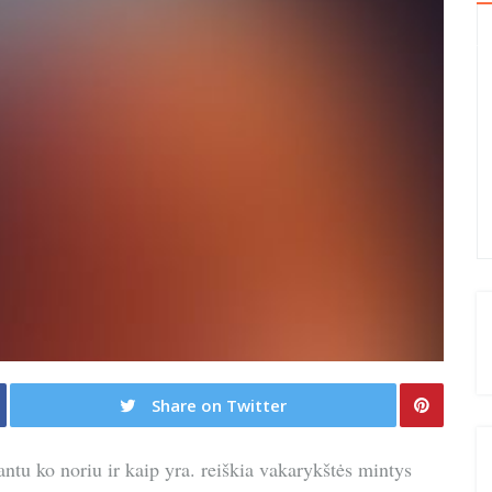
Share on Twitter
antu ko noriu ir kaip yra. reiškia vakarykštės mintys