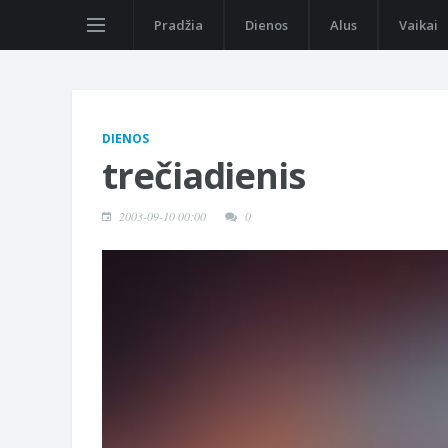
Pradžia
Dienos
Alus
Vaikai
DIENOS
trečiadienis
2003-09-10 00:00
0