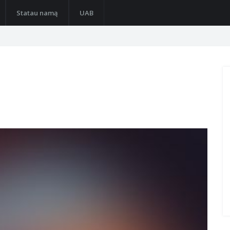
Statau namą
UAB