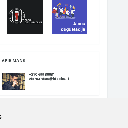
APIE MANE
+370 699 30031
vidmantas@kitoks.lt
s