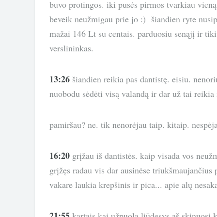
buvo protingos. iki pusės pirmos tvarkiau vieną 
beveik neužmigau prie jo :) šiandien ryte nusip
mažai 146 Lt su centais. parduosiu senąjį ir tik
verslininkas.
13:26
šiandien reikia pas dantistę. eisiu. nenori
nuobodu sėdėti visą valandą ir dar už tai reiki
pamiršau? ne. tik nenorėjau taip. kitaip. nespėj
16:20
grįžau iš dantistės. kaip visada vos neu
grįžęs radau vis dar ausinėse triukšmaujančius p
vakare laukia krepšinis ir pica... apie alų nesak
21:55
kartais kai užpuola liūdesys aš skinuosi k