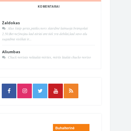
KOMENTARAI
Žaldokas
Alus šiaip geras,patiko,nors skardinė kainuoja brangokai
2.50.Bet nežinojau kad airiai ant tiek yra debilai,kad savo alu
sugadina visiškai ir...
Aliumbas
Chuck norisas nelaukia mirties, mirtis laukia chucko noriso