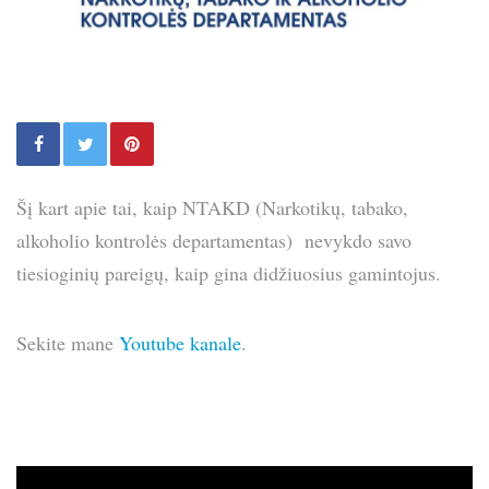
Šį kart apie tai, kaip NTAKD (Narkotikų, tabako,
alkoholio kontrolės departamentas) nevykdo savo
tiesioginių pareigų, kaip gina didžiuosius gamintojus.
Sekite mane
Youtube kanale
.