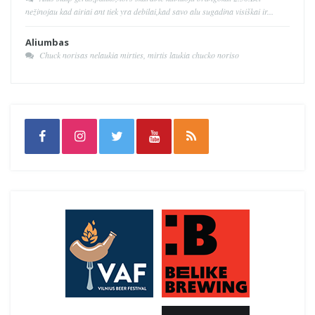
nežinojau kad airiai ant tiek yra debilai,kad savo alu sugadina visiškai ir...
Aliumbas
Chuck norisas nelaukia mirties, mirtis laukia chucko noriso