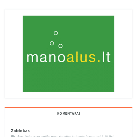
KOMENTARAI
Žaldokas
Alus šiaip geras,patiko,nors skardinė kainuoja brangokai 2.50.Bet