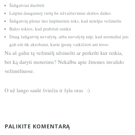
Šaligatviai duobėti
Laiptai daugumoj vietų be užvažiavimui skirtos dalies
Šaligatvių plotas ties laiptinėmis toks, kad netelpa vežimėlis
Balos tokios, kad prabristi sunku
Daug šaligatvių nevalytų, arba nuvalytų taip, kad normaliai jais
gali eiti tik akrobatai, kurie įpratę vaikščioti ant troso
Na aš galiu tą vežimėlį užsinešti ar perkelti kur reikia,
bet ką daryti moterims? Nekalbu apie žmones invalido
vežimėliuose.
O už lango saulė šviečia ir šyla oras :)
PALIKITE KOMENTARĄ