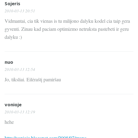
Sojeris
2010-03-13 20:51
Vidmantai, cia tik vienas is tu milijono dalyku kodel cia taip gera
gyventi. Zinau kad paciam optimizmo netruksta pastebeti ir geru
dalyku :)
nuo
2010-03-13 12:54
Jo, tiksliai. Eilėraštį pamiršau
vonioje
2010-03-13 12:19
hehe
http://vonioje.blogspot.com/2008/07/mano...