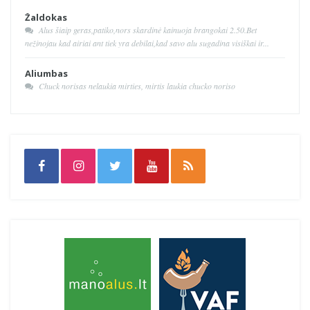
Žaldokas
Alus šiaip geras,patiko,nors skardinė kainuoja brangokai 2.50.Bet
nežinojau kad airiai ant tiek yra debilai,kad savo alu sugadina visiškai ir...
Aliumbas
Chuck norisas nelaukia mirties, mirtis laukia chucko noriso