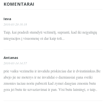
KOMENTARAI
Ieva
2010-03-20 18:18
Taip, kai pradedi stumdyti vežimėlį, supranti, kad iki neįgaliųjų
integracijos į visuomenę oi dar kaip toli...
Antanas
2010-03-14 14:57
prie vaiku vezimeliu ir invalidu priskirciau dar ir dviratininkus.Be
abejo jie ne moterys ir ne invalidai o dazniausiai gana sveiki
zmonies taciau noriu pabrezti kad zymei daugiau zmoniu butu
gera jei butu tie uzvaziavimai ir pan. Visi butu laimingi, o taip..