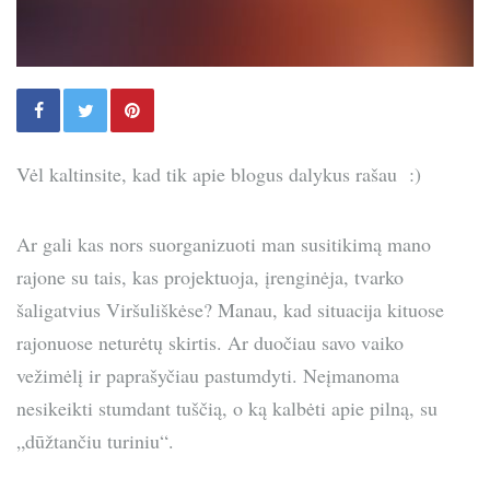
Vėl kaltinsite, kad tik apie blogus dalykus rašau :)
Ar gali kas nors suorganizuoti man susitikimą mano
rajone su tais, kas projektuoja, įrenginėja, tvarko
šaligatvius Viršuliškėse? Manau, kad situacija kituose
rajonuose neturėtų skirtis. Ar duočiau savo vaiko
vežimėlį ir paprašyčiau pastumdyti. Neįmanoma
nesikeikti stumdant tuščią, o ką kalbėti apie pilną, su
„dūžtančiu turiniu“.