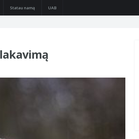
Statau namą
UAB
 lakavimą