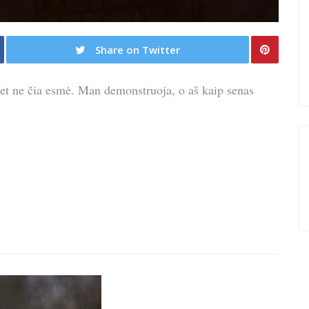
Share on Twitter
t ne čia esmė. Man demonstruoja, o aš kaip senas