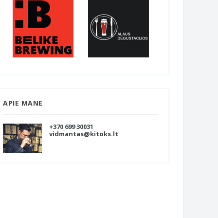
APIE MANE
+370 699 30031
vidmantas@kitoks.lt