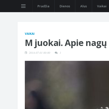
Pradžia
Dienos
Alus
Vaikai
VAIKAI
M juokai. Apie nagų
2014-07-01 00:00
1