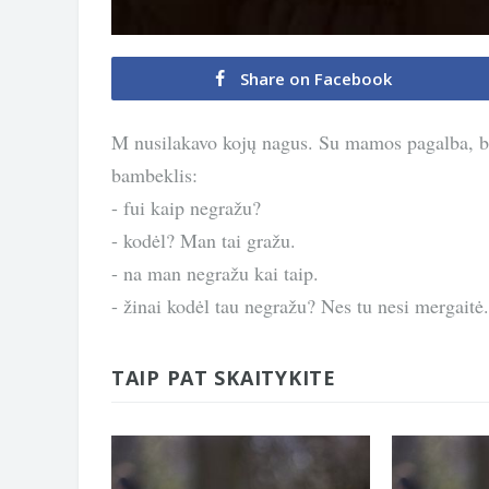
Share on Facebook
M nusilakavo kojų nagus. Su mamos pagalba, be
bambeklis:
- fui kaip negražu?
- kodėl? Man tai gražu.
- na man negražu kai taip.
- žinai kodėl tau negražu? Nes tu nesi mergaitė.
TAIP PAT SKAITYKITE