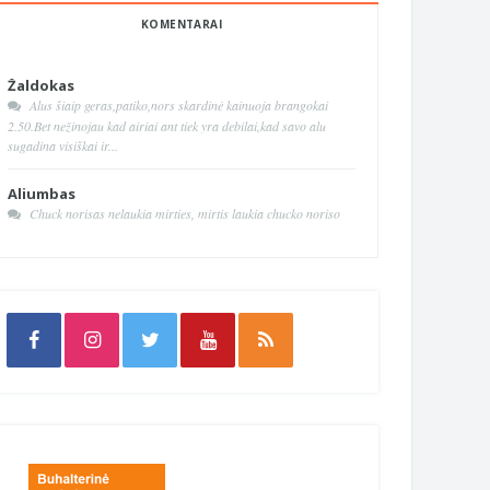
KOMENTARAI
Žaldokas
Alus šiaip geras,patiko,nors skardinė kainuoja brangokai
2.50.Bet nežinojau kad airiai ant tiek yra debilai,kad savo alu
sugadina visiškai ir...
Aliumbas
Chuck norisas nelaukia mirties, mirtis laukia chucko noriso