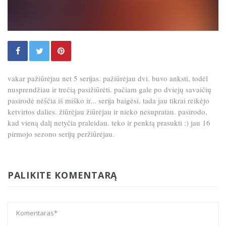
vakar pažiūrėjau net 5 serijas. pažiūrėjau dvi. buvo anksti, todėl
nusprendžiau ir trečią pasižiūrėti. pačiam gale po dviejų savaičių
pasirodė nėščia iš miško ir... serija baigėsi. tada jau tikrai reikėjo
ketvirtos dalies. žiūrėjau žiūrėjau ir nieko nesupratau. pasirodo,
kad vieną dalį netyčia praleidau. teko ir penktą prasukti :) jau 16
pirmojo sezono serijų peržiūrėjau.
PALIKITE KOMENTARĄ