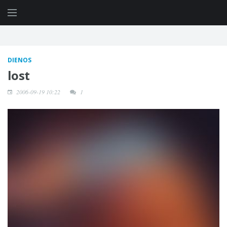
DIENOS
lost
2006-09-19 10:22
1