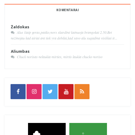
KOMENTARAI
Žaldokas
Alus šiaip geras,patiko,nors skardinė kainuoja brangokai 2.50.Bet
nežinojau kad airiai ant tiek yra debilai,kad savo alu sugadina visiškai ir...
Aliumbas
Chuck norisas nelaukia mirties, mirtis laukia chucko noriso