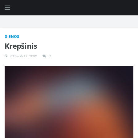
DIENOS
Krepšinis
2007-06-15 10:08
0