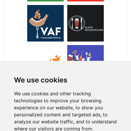
We use cookies
We use cookies and other tracking
technologies to improve your browsing
APIE MANE
experience on our website, to show you
personalized content and targeted ads, to
+370 699 30031
analyze our website traffic, and to understand
vidmantas@kitoks.lt
where our visitors are coming from.