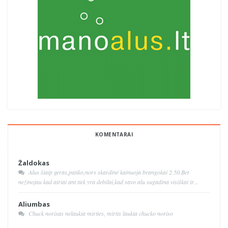
KOMENTARAI
Žaldokas
Alus šiaip geras,patiko,nors skardinė kainuoja brangokai 2.50.Bet
nežinojau kad airiai ant tiek yra debilai,kad savo alu sugadina visiškai ir...
Aliumbas
Chuck norisas nelaukia mirties, mirtis laukia chucko noriso