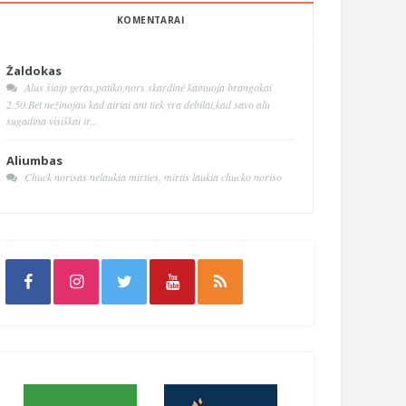
KOMENTARAI
Žaldokas
Alus šiaip geras,patiko,nors skardinė kainuoja brangokai
2.50.Bet nežinojau kad airiai ant tiek yra debilai,kad savo alu
sugadina visiškai ir...
Aliumbas
Chuck norisas nelaukia mirties, mirtis laukia chucko noriso