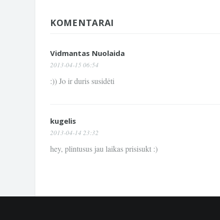
KOMENTARAI
Vidmantas Nuolaida
2013-04-15 06:54
:)) Jo ir duris susidėti
kugelis
2013-04-14 23:32
hey, plintusus jau laikas prisisukt :)