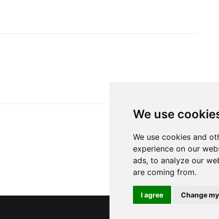
We use cookie
We use cookies and oth
experience on our webs
ads, to analyze our web
are coming from.
I agree
Change my