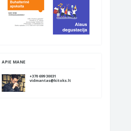
APIE MANE
+370 699 30031
vidmantas@kitoks.lt