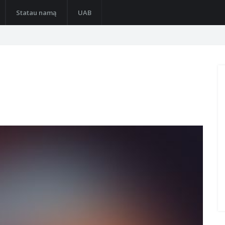
Statau namą
UAB