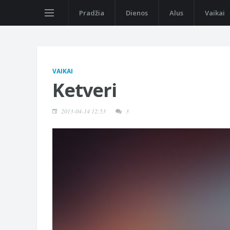
Pradžia
Dienos
Alus
Vaikai
VAIKAI
Ketveri
2013-04-14 12:53
3