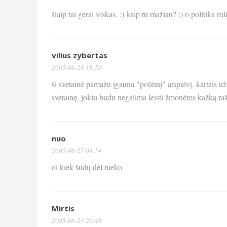
šiaip tai gerai viskas. :) kaip tu mažiau? :) o politika rū
vilius zybertas
2005-06-28 18:50
ši svetainė pamažu įgauna "politinį" atspalvį. kartais užs
svetainę, jokiu būdu negalima leisti žmonėms kažką rašy
nuo
2005-06-27 09:54
oi kiek šūdų dėl nieko
Mirtis
2005-06-23 20:48