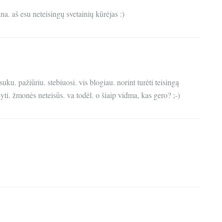
lina. aš esu neteisingų svetainių kūrėjas :)
uku. pažiūriu. stebiuosi. vis blogiau. norint turėti teisingą
ti. žmonės neteisūs. va todėl. o šiaip vidma, kas gero? ;-)