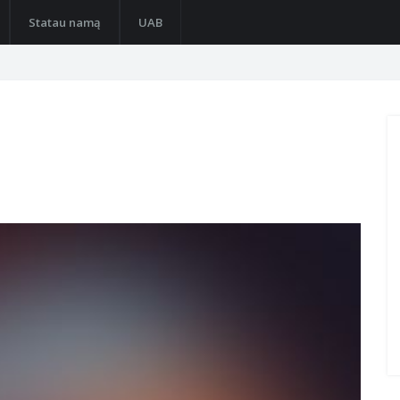
Statau namą
UAB