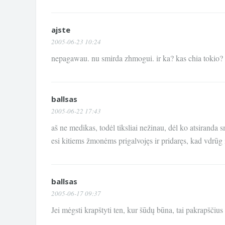
ajste
2005-06-23 10:24
nepagawau. nu smirda zhmogui. ir ka? kas chia tokio? aj
ballsas
2005-06-22 17:43
aš ne medikas, todėl tiksliai nežinau, dėl ko atsiranda 
esi kitiems žmonėms prigalvojęs ir pridaręs, kad vdrūg iš
ballsas
2005-06-17 09:37
Jei mėgsti krapštyti ten, kur šūdų būna, tai pakrapščius r