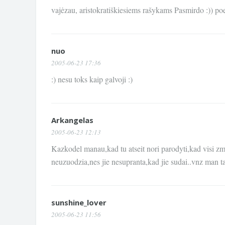
vajėzau, aristokratiškiesiems rašykams Pasmirdo :)) poeti
nuo
2005-06-23 17:36
:) nesu toks kaip galvoji :)
Arkangelas
2005-06-23 12:13
Kazkodel manau,kad tu atseit nori parodyti,kad visi zmo
neuzuodzia,nes jie nesupranta,kad jie sudai..vnz man ta
sunshine_lover
2005-06-23 11:56