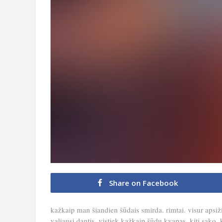
Share on Facebook
kažkaip man šiandien šūdais smirda. rimtai. visur apsižiū
valiausi dantis. vistiek kažkaip šūdų kvapas. kiti sako, 