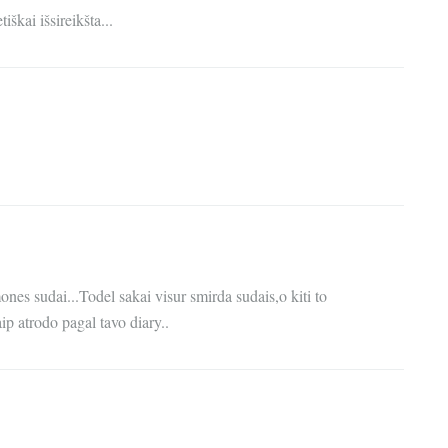
škai išsireikšta...
nes sudai...Todel sakai visur smirda sudais,o kiti to
ip atrodo pagal tavo diary..