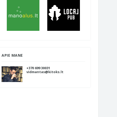
APIE MANE
+370 699 30031
vidmantas@kitoks.lt