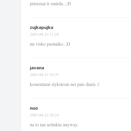
prisisisai ir smirda...;D
zujkapujka
2005-06-23 11:28
nu visko pasitaiko..:D
javana
2005-06-23 10:35
komentarai slykstesni nei pats diaris :/
nuo
2005-06-23 10:24
na to tau nelinkiu anyway.