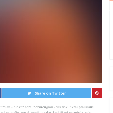
Share on Twitter
rėjau - niekur nėra. persirengiau - vis tiek. tikrai prausiausi.
kad nejaučia. uostė, uostė ir sakė, kad tikrai nesmirda. sako