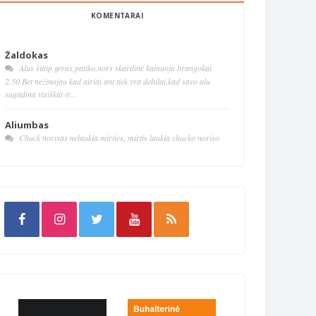
KOMENTARAI
Žaldokas
Alus šiaip geras,patiko,nors skardinė kainuoja brangokai
2.50.Bet nežinojau kad airiai ant tiek yra debilai,kad savo alu
sugadina visiškai ir...
Aliumbas
Chuck norisas nelaukia mirties, mirtis laukia chucko noriso