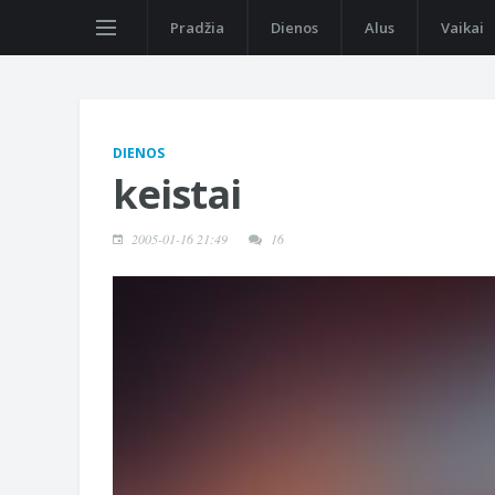
Pradžia
Dienos
Alus
Vaikai
DIENOS
keistai
2005-01-16 21:49
16