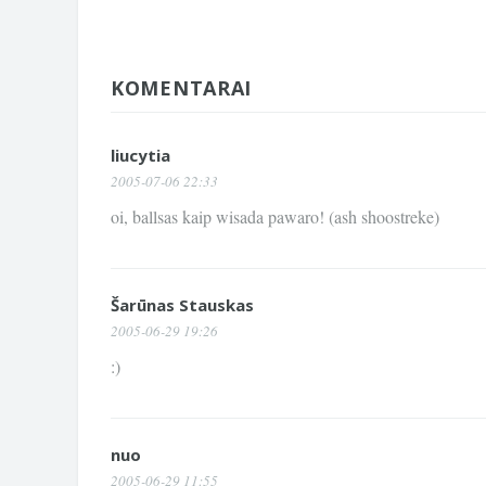
KOMENTARAI
liucytia
2005-07-06 22:33
oi, ballsas kaip wisada pawaro! (ash shoostreke)
Šarūnas Stauskas
2005-06-29 19:26
:)
nuo
2005-06-29 11:55