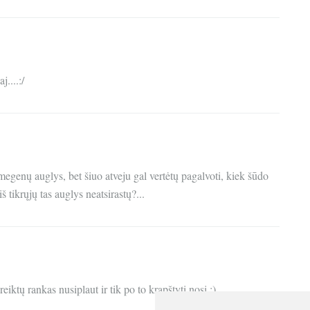
....:/
smegenų auglys, bet šiuo atveju gal vertėtų pagalvoti, kiek šūdo
 tikrųjų tas auglys neatsirastų?...
eiktų rankas nusiplaut ir tik po to krapštyti nosį :)