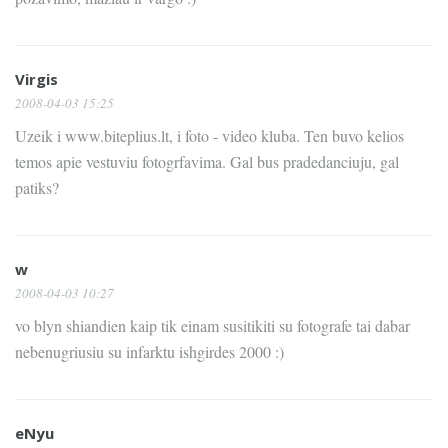
Virgis
2008-04-03 15:25
Uzeik i www.biteplius.lt, i foto - video kluba. Ten buvo kelios
temos apie vestuviu fotogrfavima. Gal bus pradedanciuju, gal
patiks?
w
2008-04-03 10:27
vo blyn shiandien kaip tik einam susitikiti su fotografe tai dabar
nebenugriusiu su infarktu ishgirdes 2000 :)
eNyu