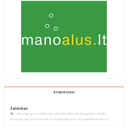
KOMENTARAI
Žaldokas
Alus šiaip geras,patiko,nors skardinė kainuoja brangokai 2.50.Bet
nežinojau kad airiai ant tiek yra debilai,kad savo alu sugadina visiškai ir...