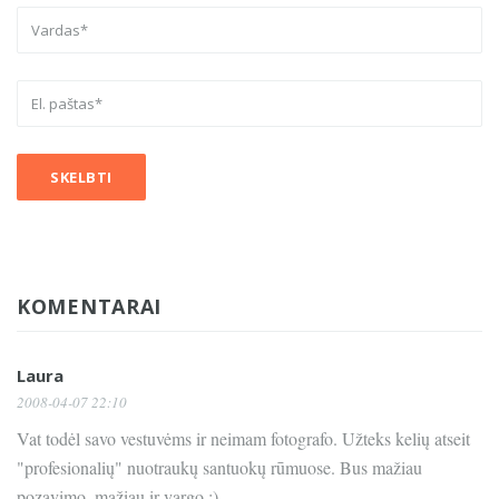
KOMENTARAI
Laura
2008-04-07 22:10
Vat todėl savo vestuvėms ir neimam fotografo. Užteks kelių atseit
"profesionalių" nuotraukų santuokų rūmuose. Bus mažiau
pozavimo, mažiau ir vargo :)