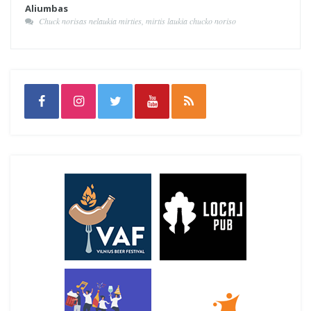
Aliumbas
Chuck norisas nelaukia mirties, mirtis laukia chucko noriso