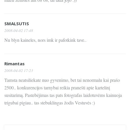
SMALSUTIS
2008-04-02 17:48
Nu blyn kaineles, nors imk ir pafotkink tave..
Rimantas
2008-04-02 17:23
Tamsta neatsiliekate nuo gyvenimo, bet tai nenormalu kai prašo
2500.. konkurencijos tarnybai reikia pranešti apie kartelinį
susitarimą. Pastebėjimas tas pats fotografas laidotuvėms kainuoja
trigubai pigiau.. tas stebuklingas žodis Vestuvės :)