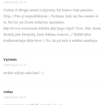
2008-04-02 22:51
Galima iš tikrųjų surasti ir pigesnių, bet kainos šiaip panašios.
Deja.:) Pats gi nepasifotkinsiu.:) Nežinau, kiek tau bus naudos iš
to, bet čia yra Zoom sudarytas sąrašiukas:
http://www.sviesorastis.lt/index.php?page=ftgrf1 Nors, blin, išėmė
ikonėlę prie fotografų, kurie fotkina vestuves..:/ Turbūt labai
konkurencinga idėja buvo.:) Na, tai gal tada ir nelabai naudinga.
Vytenis
2008-04-02 21:57
tuoktis reikėjo anksčiau!! :)
vidas
2008-04-02 19:51
mazu zenisies ant 08 08, tai tada jojo :))