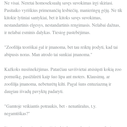
Ne visai. Neretai homoseksualų savęs suvokimas irgi skiriasi.
Pasitaiko vyriškius primenančių lesbiečių, manieringų gėjų. Ne tik
kitokie lytiniai santykiai, bet ir kitoks savęs suvokimas,
nestandartinis elgesys, nestandartinis rengimasis. Nelabai dažnas,
ir nelabai esminis dalykas. Tiesiog pastebėjimas.
"Zoofilija teoriškai gal ir įmanoma, bet tau reiktų įrodyti, kad tai
abipusis noras. Man atrodo tai sunkiai įmanoma."
Kažkoks nusišnekėjimas. Patarčiau savišvietai atsisiųsti kokią zoo
pornuškę, pasižiūrėti kaip šuo lipa ant moters. Klausimų, ar
zoofilija įmanoma, nebeturėtų kilti. Pagal šuns entuziazmą ir
daugiau išvadų pavyktų padaryti.
"Gamtoje veikiantis potraukis, bet - nenatūralus, t.y.
negamtiškas?"