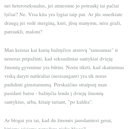
nei heteroseksualus, jei atmesime jo potraukį tai pačiai
lyčiai? Ne. Visa kita yra lygiai taip pat. Ar jūs smerkiate
draugą jei vedė merginą, kuri, jūsų manymu, nėra graži,
patraukli, maloni?
Man keistas kai kurių bažnyčios atstovų "tamsumas" ir
nenoras pripažinti, kad seksualiniai santykiai dviejų
žmonių gyvenime yra būtini. Noriu tikėti, kad skatinimas
viską daryti natūraliai (nesisaugant) yra tik noras
padidinti gimstamumą. Perskaičius straipsnį man
pasidarė baisu - bažnyčia lenda į dviejų žmonių
santykius, arba, kitaip tariant, "po kaldra".
Ar blogai yra tai, kad du žmonės jausdamiesi gerai,
kitiems visiems nepadaro nieko blogo?