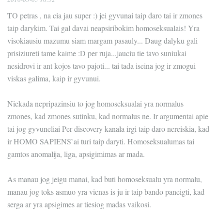
TO petras , na cia jau super :) jei gyvunai taip daro tai ir zmones
taip darykim. Tai gal davai neapsiribokim homoseksualais! Yra
visokiausiu mazumu siam margam pasauly... Daug dalyku gali
prisiziureti tame kaime :D per ruja...jauciu tie tavo suniukai
nesidrovi ir ant kojos tavo pajoti... tai tada iseina jog ir zmogui
viskas galima, kaip ir gyvunui.
Niekada nepripazinsiu to jog homoseksualai yra normalus
zmones, kad zmones sutinku, kad normalus ne. Ir argumentai apie
tai jog gyvuneliai Per discovery kanala irgi taip daro nereiskia, kad
ir HOMO SAPIENS`ai turi taip daryti. Homoseksualumas tai
gamtos anomalija, liga, apsigimimas ar mada.
As manau jog jeigu manai, kad buti homoseksualu yra normalu,
manau jog toks asmuo yra vienas is ju ir taip bando paneigti, kad
serga ar yra apsigimes ar tiesiog madas vaikosi.