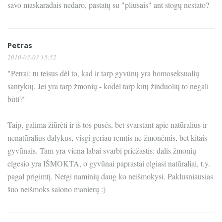
savo maskaradais nedaro, pastatų su "pliusais" ant stogų nestato?
Petras
2010-03-03 15:52
"Petrai: tu teisus dėl to, kad ir tarp gyvūnų yra homoseksualių
santykių. Jei yra tarp žmonių - kodėl tarp kitų žinduolių to negali
būti?"
Taip, galima žiūrėti ir iš tos pusės, bet svarstant apie natūralius ir
nenatūralius dalykus, visgi geriau remtis ne žmonėmis, bet kitais
gyvūnais. Tam yra viena labai svarbi priežastis: dalis žmonių
elgesio yra IŠMOKTA, o gyvūnai paprastai elgiasi natūraliai, t.y.
pagal prigimtį. Netgi naminių daug ko neišmokysi. Paklusniausias
šuo neišmoks salono manierų :)