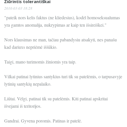
Žiūrintis tolerantiškai
2010-03-03 18:28
"pateik nors kelis faktus (ne kliedesius), kodėl homoseksualumas
yra gamtos anomalija, nukrypimas ar kaip ten išsireiškei."
Nors klausimas ne man, tačiau pabandysiu atsakyti, nes panašu
kad dariuxs nepriėmė iššūkio.
Taigi, mano turimomis žiniomis yra taip.
Vilkai patinai lytinius santykius turi tik su patelėmis, o tarpusavyje
lytinių santykių nepalaiko.
Liūtai. Vėlgi, patinai tik su patelėmis. Kiti patinai apskritai
išvejami iš teritorijos.
Gandrai. Gyvena poromis. Patinas ir patelė.