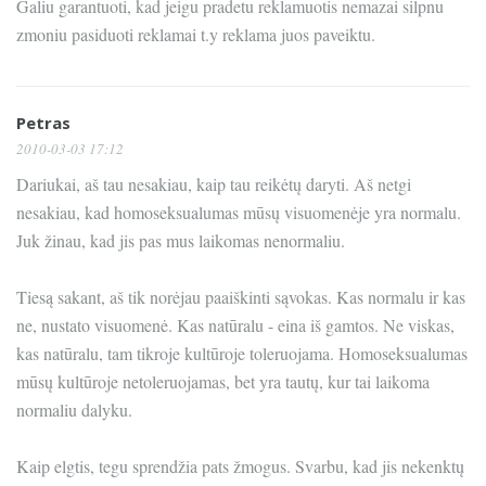
Galiu garantuoti, kad jeigu pradetu reklamuotis nemazai silpnu
zmoniu pasiduoti reklamai t.y reklama juos paveiktu.
Petras
2010-03-03 17:12
Dariukai, aš tau nesakiau, kaip tau reikėtų daryti. Aš netgi
nesakiau, kad homoseksualumas mūsų visuomenėje yra normalu.
Juk žinau, kad jis pas mus laikomas nenormaliu.
Tiesą sakant, aš tik norėjau paaiškinti sąvokas. Kas normalu ir kas
ne, nustato visuomenė. Kas natūralu - eina iš gamtos. Ne viskas,
kas natūralu, tam tikroje kultūroje toleruojama. Homoseksualumas
mūsų kultūroje netoleruojamas, bet yra tautų, kur tai laikoma
normaliu dalyku.
Kaip elgtis, tegu sprendžia pats žmogus. Svarbu, kad jis nekenktų