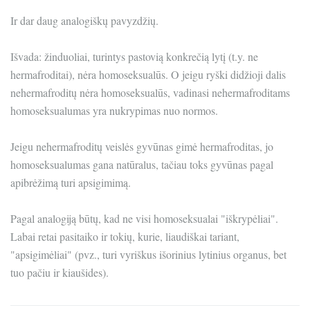
Ir dar daug analogiškų pavyzdžių.
Išvada: žinduoliai, turintys pastovią konkrečią lytį (t.y. ne
hermafroditai), nėra homoseksualūs. O jeigu ryški didžioji dalis
nehermafroditų nėra homoseksualūs, vadinasi nehermafroditams
homoseksualumas yra nukrypimas nuo normos.
Jeigu nehermafroditų veislės gyvūnas gimė hermafroditas, jo
homoseksualumas gana natūralus, tačiau toks gyvūnas pagal
apibrėžimą turi apsigimimą.
Pagal analogiją būtų, kad ne visi homoseksualai "iškrypėliai".
Labai retai pasitaiko ir tokių, kurie, liaudiškai tariant,
"apsigimėliai" (pvz., turi vyriškus išorinius lytinius organus, bet
tuo pačiu ir kiaušides).