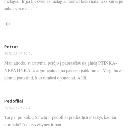
melagiai. Ir jei kiekvienas melagis, tuomet kiekviena tiesa kuria jie
sako- yra melas..."
:)))
Petras
2010-03-05 10:24
Man atrodo, svarstymai perėjo į paprasčiausią ginčą PTINKA-
NEPATINKA, o argumentus ima pakeisti įsitikinimai. Visgi buvo
įdomu patikrinti, kuo remiasi oponentai. Ačiū.
Pedofilai
2010-03-05 09:42
Tai gal po kokių 5 metų ir pedofilai pradės lįsti ir sakys kad tai
normalu? Ir darys eitynes ir pan.