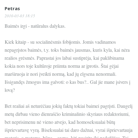
Petras
2010-03-03 18:15
Baimės irgi - natūralus dalykas.
Kiek kitaip - su socialinėsmis fobijomis. Jomis vadinamos
nepagrįstos baimės, t.y. toks baimės jausmas, kuris kyla, kai nėra
realios grėsmės. Paprastai jos labai sustiprėja, kai paklibinama
kokia nors toje kultūroje priimta norma ar įprotis. Štai gėjai
marširuoja ir nori įveikti normą, kad jų elgsena nenormali.
Išsigandęs žmogus ima galvoti: o kas bus?.. Gal jie mane įsivers į
lovą?
Bet realiai aš neturėčiau jokių faktų tokiai baimei pagrįsti. Daugelį
metų dirbau vieno dienraščio kriminalinio skyriaus redaktoriumi,
bet neprisimenu nė vieno atvejo, kad homoseksualai būtų
išprievartavę vyrą. Biseksualai tai daro dažnai, vyrai išprievartauja
moteris, o moterus, būna, - vyrus, kiti nusirita iki pedofilijos. Tai