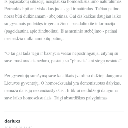
Iš papasakotų situacijų neišplaukia homoseksualumo natūralumas.
Potraukis lipti ant visko kas juda - gal ir natūralus. Tačiau patino
noras būti dulkinamam - abejotinas. Gal čia kažkas daugiau laiko
su gyvūnais praleidęs ir geriau žino - pasidalinkite informacija
(pageidautina apie žinduolius). Iš asmeninio stebėjimo - patinai
nesileidžia dulkinami kitų patinų.
"O tai gal tada tegu ir bažnyčia viešai nepostringauja, eitynių su
savo maskaradais nedaro, pastatų su "pliusais" ant stogų nestato?"
Per gyventojų surašymą save katalikais įvardino didžioji dauguma
Lietuvos gyventojų. O homoseksualai yra demonizuotas dalykas,
nemaža dalis jų nekenčia/šlykštisi. Ir tikrai ne didžioji dauguma
save laiko homoseksualais. Taigi absurdiškas palyginimas.
dariuxs
2010-03-03 16:52