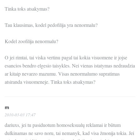
Tinka toks atsakymas?
Tau klausimas, kodel pedofilija yra nenormalu?
Kodel zoofilija nenormalu?
O jei rimtai, tai viska vertinu pagal tai kokia visuomene ir jojse
esancios bendro elgesio taisykles. Nei vienas istatymas nedraudzia
ar kitaip nevarzo mazumu. Visas nenormalumo supratimas
atsiranda visuomeneje. Tinka toks atsakymas?
m
2010-03-03 17:47
dariuxs, jei tu pasiduotum homoseksualų reklamai ir būtum
dulkinamas ne savo noru, tai nemanyk, kad visa žmonija tokia. Jei