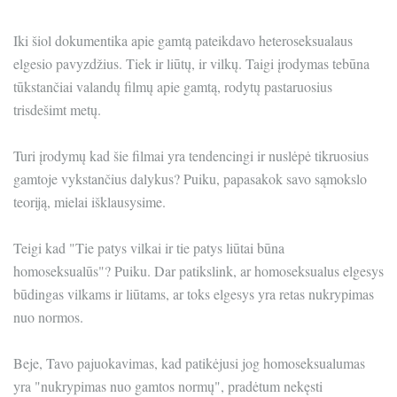
Iki šiol dokumentika apie gamtą pateikdavo heteroseksualaus
elgesio pavyzdžius. Tiek ir liūtų, ir vilkų. Taigi įrodymas tebūna
tūkstančiai valandų filmų apie gamtą, rodytų pastaruosius
trisdešimt metų.
Turi įrodymų kad šie filmai yra tendencingi ir nuslėpė tikruosius
gamtoje vykstančius dalykus? Puiku, papasakok savo sąmokslo
teoriją, mielai išklausysime.
Teigi kad "Tie patys vilkai ir tie patys liūtai būna
homoseksualūs"? Puiku. Dar patikslink, ar homoseksualus elgesys
būdingas vilkams ir liūtams, ar toks elgesys yra retas nukrypimas
nuo normos.
Beje, Tavo pajuokavimas, kad patikėjusi jog homoseksualumas
yra "nukrypimas nuo gamtos normų", pradėtum nekęsti