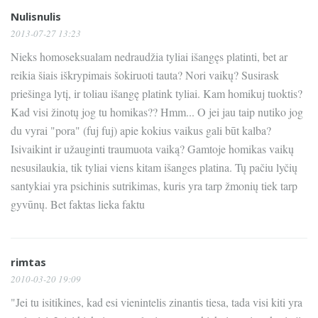
Nulisnulis
2013-07-27 13:23
Nieks homoseksualam nedraudžia tyliai išangęs platinti, bet ar
reikia šiais iškrypimais šokiruoti tauta? Nori vaikų? Susirask
priešinga lytį, ir toliau išangę platink tyliai. Kam homikuj tuoktis?
Kad visi žinotų jog tu homikas?? Hmm... O jei jau taip nutiko jog
du vyrai "pora" (fuj fuj) apie kokius vaikus gali būt kalba?
Isivaikint ir užauginti traumuota vaiką? Gamtoje homikas vaikų
nesusilaukia, tik tyliai viens kitam išanges platina. Tų pačiu lyčių
santykiai yra psichinis sutrikimas, kuris yra tarp žmonių tiek tarp
gyvūnų. Bet faktas lieka faktu
rimtas
2010-03-20 19:09
"Jei tu isitikines, kad esi vienintelis zinantis tiesa, tada visi kiti yra