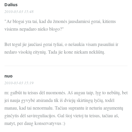
Dalius
2010-03-03 15:48
"Ar blogai yra tai, kad du žmonės jausdamiesi gerai, kitiems
visiems nepadaro nieko blogo?"
Bet tegul jie jaučiasi gerai tyliai, o nešaukia visam pasauliui ir
nedaro visokių eitynių. Tada jie kone niekam nekliūtų.
nuo
2010-03-03 15:19
m: galbūt tu teisus dėl nuomonės. Aš augau taip, lyg to nebūtų, bet
jei nauja gyvybė atsiranda tik iš dviejų skirtingų lyčių, todėl
manau, kad tai nenormalu. Tačiau suprantu ir neturiu argumentų
ginčytis dėl savireguliacijos. Gal šioj vietoj tu teisus, tačiau aš,
matyt, per daug konservatyvus :)