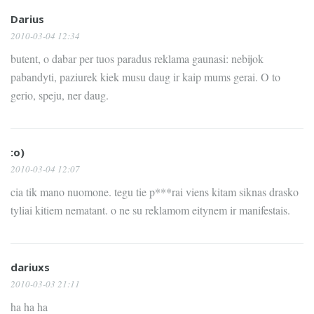
Darius
2010-03-04 12:34
butent, o dabar per tuos paradus reklama gaunasi: nebijok
pabandyti, paziurek kiek musu daug ir kaip mums gerai. O to
gerio, speju, ner daug.
:o)
2010-03-04 12:07
cia tik mano nuomone. tegu tie p***rai viens kitam siknas drasko
tyliai kitiem nematant. o ne su reklamom eitynem ir manifestais.
dariuxs
2010-03-03 21:11
ha ha ha