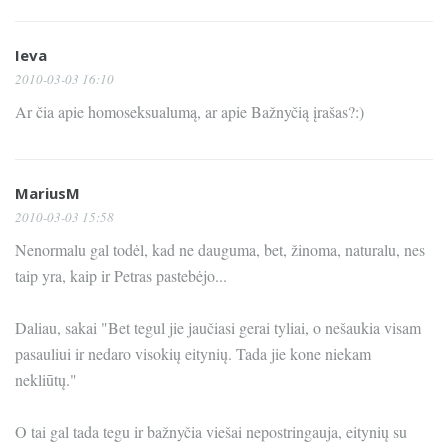
Ieva
2010-03-03 16:10
Ar čia apie homoseksualumą, ar apie Bažnyčią įrašas?:)
MariusM
2010-03-03 15:58
Nenormalu gal todėl, kad ne dauguma, bet, žinoma, naturalu, nes
taip yra, kaip ir Petras pastebėjo...
Daliau, sakai "Bet tegul jie jaučiasi gerai tyliai, o nešaukia visam
pasauliui ir nedaro visokių eitynių. Tada jie kone niekam
nekliūtų."
O tai gal tada tegu ir bažnyčia viešai nepostringauja, eitynių su