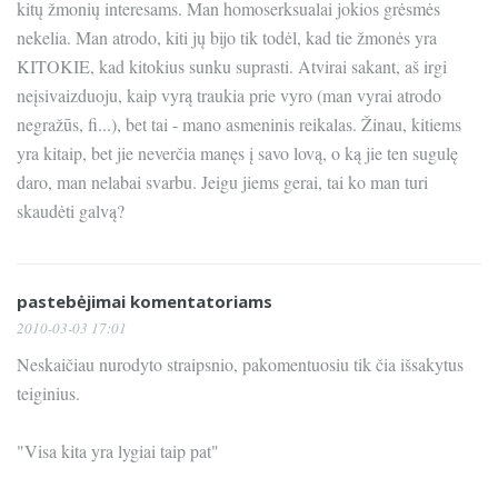
kitų žmonių interesams. Man homoserksualai jokios grėsmės
nekelia. Man atrodo, kiti jų bijo tik todėl, kad tie žmonės yra
KITOKIE, kad kitokius sunku suprasti. Atvirai sakant, aš irgi
neįsivaizduoju, kaip vyrą traukia prie vyro (man vyrai atrodo
negražūs, fi...), bet tai - mano asmeninis reikalas. Žinau, kitiems
yra kitaip, bet jie neverčia manęs į savo lovą, o ką jie ten sugulę
daro, man nelabai svarbu. Jeigu jiems gerai, tai ko man turi
skaudėti galvą?
pastebėjimai komentatoriams
2010-03-03 17:01
Neskaičiau nurodyto straipsnio, pakomentuosiu tik čia išsakytus
teiginius.
"Visa kita yra lygiai taip pat"