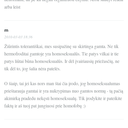
arba leist
m
2010-03-03 18:36
Žiūrintis tolerantiškai, mes susipažinę su skirtinga gamta. Ne tik
hermofroditai gamtoje yra homoseksualūs. Tie patys vilkai ir tie
patys liūtai būna homoseksualūs. Ir dėl įvairiausių priežasčių, ne
tik dėl to, jog šalia nėra patelės.
O šiaip, tai jei kas nors man štai čia įrodo, jog homoseksualumas
prieštarauja gamtai ir yra nukrypimas nuo gamtos normų - tą pačią
akimirką pradedu nekęsti homoseksualų. Tik įrodykite ir pateikite
faktų ir aš tuoj pat jungiuosi prie homofobų :)