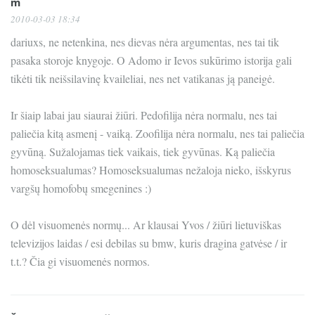
m
2010-03-03 18:34
dariuxs, ne netenkina, nes dievas nėra argumentas, nes tai tik
pasaka storoje knygoje. O Adomo ir Ievos sukūrimo istorija gali
tikėti tik neišsilavinę kvaileliai, nes net vatikanas ją paneigė.
Ir šiaip labai jau siaurai žiūri. Pedofilija nėra normalu, nes tai
paliečia kitą asmenį - vaiką. Zoofilija nėra normalu, nes tai paliečia
gyvūną. Sužalojamas tiek vaikais, tiek gyvūnas. Ką paliečia
homoseksualumas? Homoseksualumas nežaloja nieko, išskyrus
vargšų homofobų smegenines :)
O dėl visuomenės normų... Ar klausai Yvos / žiūri lietuviškas
televizijos laidas / esi debilas su bmw, kuris dragina gatvėse / ir
t.t.? Čia gi visuomenės normos.