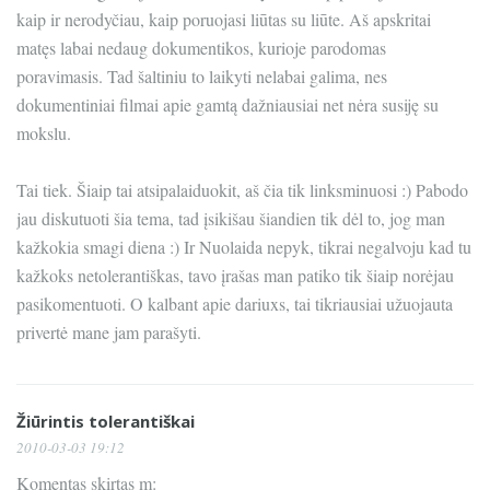
kaip ir nerodyčiau, kaip poruojasi liūtas su liūte. Aš apskritai
matęs labai nedaug dokumentikos, kurioje parodomas
poravimasis. Tad šaltiniu to laikyti nelabai galima, nes
dokumentiniai filmai apie gamtą dažniausiai net nėra susiję su
mokslu.
Tai tiek. Šiaip tai atsipalaiduokit, aš čia tik linksminuosi :) Pabodo
jau diskutuoti šia tema, tad įsikišau šiandien tik dėl to, jog man
kažkokia smagi diena :) Ir Nuolaida nepyk, tikrai negalvoju kad tu
kažkoks netolerantiškas, tavo įrašas man patiko tik šiaip norėjau
pasikomentuoti. O kalbant apie dariuxs, tai tikriausiai užuojauta
privertė mane jam parašyti.
Žiūrintis tolerantiškai
2010-03-03 19:12
Komentas skirtas m: