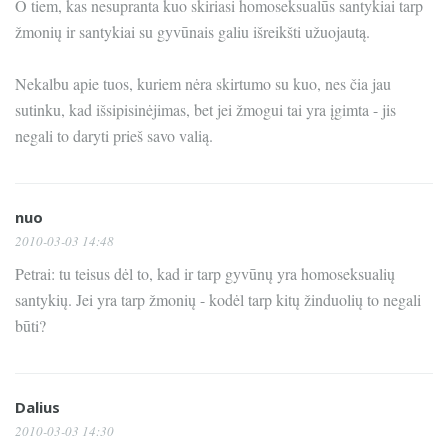
O tiem, kas nesupranta kuo skiriasi homoseksualūs santykiai tarp
žmonių ir santykiai su gyvūnais galiu išreikšti užuojautą.
Nekalbu apie tuos, kuriem nėra skirtumo su kuo, nes čia jau
sutinku, kad išsipisinėjimas, bet jei žmogui tai yra įgimta - jis
negali to daryti prieš savo valią.
nuo
2010-03-03 14:48
Petrai: tu teisus dėl to, kad ir tarp gyvūnų yra homoseksualių
santykių. Jei yra tarp žmonių - kodėl tarp kitų žinduolių to negali
būti?
Dalius
2010-03-03 14:30