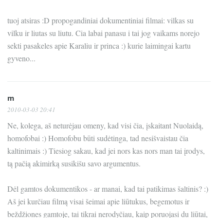
tuoj atsiras :D propogandiniai dokumentiniai filmai: vilkas su
vilku ir liutas su liutu. Cia labai panasu i tai jog vaikams norejo
sekti pasakeles apie Karaliu ir princa :) kurie laimingai kartu
gyveno...
m
2010-03-03 20:41
Ne, kolega, aš neturėjau omeny, kad visi čia, įskaitant Nuolaidą,
homofobai :) Homofobu būti sudėtinga, tad nesišvaistau čia
kaltinimais :) Tiesiog sakau, kad jei nors kas nors man tai įrodys,
tą pačią akimirką susikišu savo argumentus.
Dėl gamtos dokumentikos - ar manai, kad tai patikimas šaltinis? :)
Aš jei kurčiau filmą visai šeimai apie liūtukus, begemotus ir
beždžiones gamtoje, tai tikrai nerodyčiau, kaip poruojasi du liūtai,