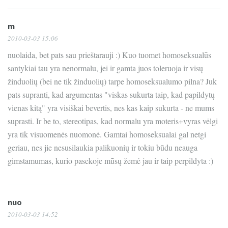
m
2010-03-03 15:06
nuolaida, bet pats sau prieštarauji :) Kuo tuomet homoseksualūs
santykiai tau yra nenormalu, jei ir gamta juos toleruoja ir visų
žinduolių (bei ne tik žinduolių) tarpe homoseksualumo pilna? Juk
pats supranti, kad argumentas "viskas sukurta taip, kad papildytų
vienas kitą" yra visiškai bevertis, nes kas kaip sukurta - ne mums
suprasti. Ir be to, stereotipas, kad normalu yra moteris+vyras vėlgi
yra tik visuomenės nuomonė. Gamtai homoseksualai gal netgi
geriau, nes jie nesusilaukia palikuonių ir tokiu būdu neauga
gimstamumas, kurio pasekoje mūsų žemė jau ir taip perpildyta :)
nuo
2010-03-03 14:52