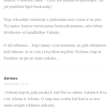
gal pradėkim bijoti biseksualų?
Taigi seksualinė orientacija ir padorumas nėra vienas ir tas pats.
Tos tautos, kuriose toreruojamas homoseksualumas, nėra labiau
ištvirkusios už katalikiškus Vakarus.
O dėl reklamos... Jeigu manęs vyrai netraukia, tai galit reklamuoti,
kiek tinkami, aš su vyru į lovą tikrai negulsiu. Nežinau, kaip tu,
Dariukai, tai jau ne mano reikalas...
dariuxs
2010-03-03 17:57
:) tokiam kaip tu galiu pasakyti, kad Dievas sukure Adoma ir Ieva,
o ne Adoma ir Adoma. O siaip man svarbu kad kad tu ar tavo
sunus netaptu reklamos aukomis.