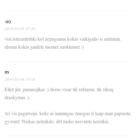
:o)
2010-03-05 07:38
visi tolerantishki kol nepagauna kokio vaikigalio is artimuju.
idomu kokia gaidele tuomet suoktumet :)
m
2010-03-04 19:10
Eikit jūs, paranojikai :) Jiems visur tik reklama, tik šiknų
draskymas :)
Aš vis pagalvoju, koks aš laimingas žmogus ir kaip man paprasta
gyventi! Niekas netrukdo, dėl nieko nervintis nereikia.