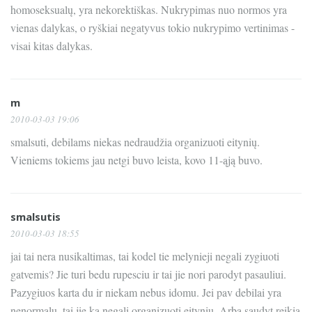
homoseksualų, yra nekorektiškas. Nukrypimas nuo normos yra
vienas dalykas, o ryškiai negatyvus tokio nukrypimo vertinimas -
visai kitas dalykas.
m
2010-03-03 19:06
smalsuti, debilams niekas nedraudžia organizuoti eitynių.
Vieniems tokiems jau netgi buvo leista, kovo 11-ąją buvo.
smalsutis
2010-03-03 18:55
jai tai nera nusikaltimas, tai kodel tie melynieji negali zygiuoti
gatvemis? Jie turi bedu rupesciu ir tai jie nori parodyt pasauliui.
Pazygiuos karta du ir niekam nebus idomu. Jei pav debilai yra
nenormalu, tai jie ka negali organizuoti eityniu. Arba saudyt reikia