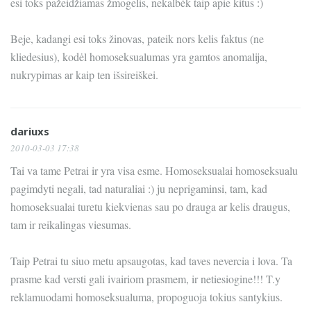
esi toks pažeidžiamas žmogelis, nekalbėk taip apie kitus :)
Beje, kadangi esi toks žinovas, pateik nors kelis faktus (ne
kliedesius), kodėl homoseksualumas yra gamtos anomalija,
nukrypimas ar kaip ten išsireiškei.
dariuxs
2010-03-03 17:38
Tai va tame Petrai ir yra visa esme. Homoseksualai homoseksualu
pagimdyti negali, tad naturaliai :) ju neprigaminsi, tam, kad
homoseksualai turetu kiekvienas sau po drauga ar kelis draugus,
tam ir reikalingas viesumas.
Taip Petrai tu siuo metu apsaugotas, kad taves nevercia i lova. Ta
prasme kad versti gali ivairiom prasmem, ir netiesiogine!!! T.y
reklamuodami homoseksualuma, propoguoja tokius santykius.