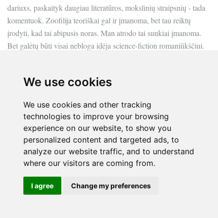
dariuxs, paskaityk daugiau literatūros, mokslinių straipsnių - tada
komentuok. Zoofilija teoriškai gal ir įmanoma, bet tau reiktų
įrodyti, kad tai abipusis noras. Man atrodo tai sunkiai įmanoma.
Bet galėtų būti visai nebloga idėja science-fiction romaniūkščiui.
Lytiniai santykiai su ateiviais yra zoofilija, jei jau norime būti tokie
teisingi.
We use cookies
O dėl viešumos, tai čia tavo nepagrįstos baimės, o ne racionalaus
We use cookies and other tracking
žmogaus mintys.
technologies to improve your browsing
experience on our website, to show you
Labai šaunus Petro komentaras. Visada maniau, kad Petras
personalized content and targeted ads, to
neeilinis žmogus.
analyze our website traffic, and to understand
where our visitors are coming from.
Petras
I agree
Change my preferences
2010-03-03 14:05
Daug mąsčiau apie homoseksuslų santykius ir stengiausi suprasti